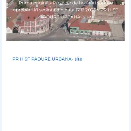
Prima pagină
»
Proiecte de hotărâri supuse
aprobării în ședința din data 17.12.2025
»
PR H SF
PADURE URBANA- site
PR H SF PADURE URBANA- site