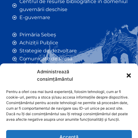
Centrul de resurse bibliografice în domeniul
guvernării deschise
E-guvernare
Primăria Sebeș
Achiziții Publice
Strategie de dezvoltare
Comunicate de Presă
Taxe și Impozite Locale
Administrează
Anunțuri
consimțământul
Hotarâri de Consiliu
Certificate de Urbanism
Pentru a oferi cea mai bună experiență, folosim tehnologii, cum ar fi
cookie-uri, pentru a stoca și/sau accesa informațiile despre dispozitive.
Autorizații de Construcții
Consimțământul pentru aceste tehnologii ne permite să procesăm date,
Orașe Înfrățite
cum ar fi comportamentul de navigare sau ID-uri unice pe acest site.
Dacă nu îți dai consimțământul sau îți retragi consimțământul dat poate
Contact
avea afecte negative asupra unor anumite funcționalități și funcții.
Acceptă