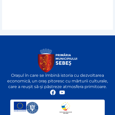
Orașul în care se îmbină istoria cu dezvoltarea
economică, un oraș pitoresc cu mărturii culturale,
care a reușit să-și păstreze atmosfera primitoare.
F
Y
a
o
c
u
e
t
b
u