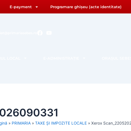
E-payment
Programare ghișeu (acte identitate)
F
Y
riat@primariasebes.ro
a
o
c
u
e
t
b
u
IUL LOCAL
E-ADMINISTRAȚIE
ORAȘUL SEBE
o
b
o
e
k
2026090331
gină
»
PRIMARIA
»
TAXE ȘI IMPOZITE LOCALE
»
Xerox Scan_220520