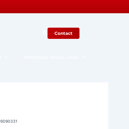
Contact
Ș
MONITORUL OFICIAL LOCAL
26090331