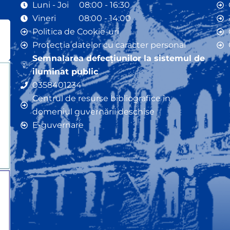
Luni - Joi 08:00 - 16:30
Vineri 08:00 - 14:00
Politica de Cookie-uri
Protecția datelor cu caracter personal
Semnalarea defecțiunilor la sistemul de
iluminat public
0358401234
Centrul de resurse bibliografice în
domeniul guvernării deschise
E-guvernare