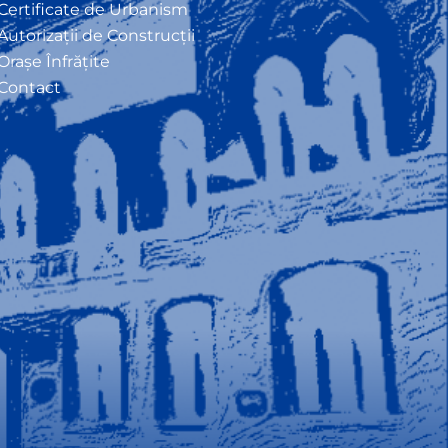
Certificate de Urbanism
Autorizații de Construcții
Orașe Înfrățite
Contact