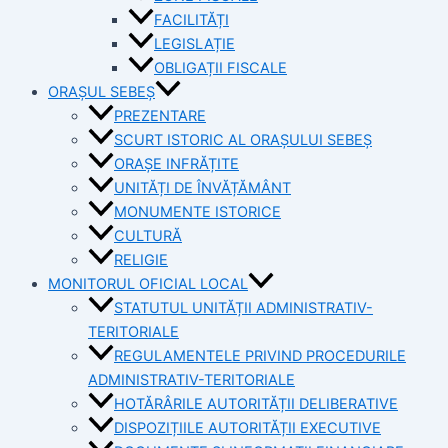
FACILITĂȚI
LEGISLAȚIE
OBLIGAȚII FISCALE
ORAȘUL SEBEȘ
PREZENTARE
SCURT ISTORIC AL ORAȘULUI SEBEȘ
ORAȘE INFRĂȚITE
UNITĂȚI DE ÎNVĂȚĂMÂNT
MONUMENTE ISTORICE
CULTURĂ
RELIGIE
MONITORUL OFICIAL LOCAL
STATUTUL UNITĂȚII ADMINISTRATIV-
TERITORIALE
REGULAMENTELE PRIVIND PROCEDURILE
ADMINISTRATIV-TERITORIALE
HOTĂRÂRILE AUTORITĂȚII DELIBERATIVE
DISPOZIȚIILE AUTORITĂȚII EXECUTIVE