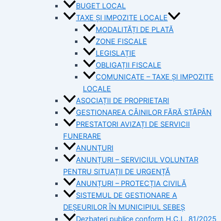
BUGET LOCAL
TAXE ȘI IMPOZITE LOCALE
MODALITĂȚI DE PLATĂ
ZONE FISCALE
LEGISLAȚIE
OBLIGAȚII FISCALE
COMUNICATE – TAXE ȘI IMPOZITE
LOCALE
ASOCIAȚII DE PROPRIETARI
GESTIONAREA CÂINILOR FĂRĂ STĂPÂN
PRESTATORI AVIZAȚI DE SERVICII
FUNERARE
ANUNȚURI
ANUNȚURI – SERVICIUL VOLUNTAR
PENTRU SITUAȚII DE URGENȚĂ
ANUNȚURI – PROTECȚIA CIVILĂ
SISTEMUL DE GESTIONARE A
DEȘEURILOR ÎN MUNICIPIUL SEBEȘ
Dezbateri publice conform H.C.L. 81/2025