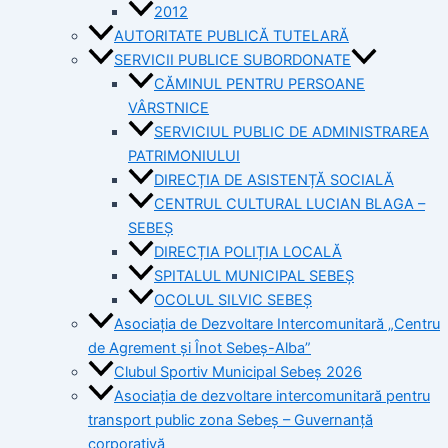
2012
AUTORITATE PUBLICĂ TUTELARĂ
SERVICII PUBLICE SUBORDONATE
CĂMINUL PENTRU PERSOANE
VÂRSTNICE
SERVICIUL PUBLIC DE ADMINISTRAREA
PATRIMONIULUI
DIRECȚIA DE ASISTENȚĂ SOCIALĂ
CENTRUL CULTURAL LUCIAN BLAGA –
SEBEȘ
DIRECȚIA POLIȚIA LOCALĂ
SPITALUL MUNICIPAL SEBEȘ
OCOLUL SILVIC SEBEȘ
Asociația de Dezvoltare Intercomunitară „Centru
de Agrement și Înot Sebeș-Alba”
Clubul Sportiv Municipal Sebeș 2026
Asociația de dezvoltare intercomunitară pentru
transport public zona Sebeș – Guvernanță
corporativă