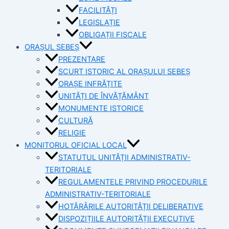
FACILITĂȚI
LEGISLAȚIE
OBLIGAȚII FISCALE
ORAȘUL SEBEȘ
PREZENTARE
SCURT ISTORIC AL ORAȘULUI SEBEȘ
ORAȘE INFRĂȚITE
UNITĂȚI DE ÎNVĂȚĂMÂNT
MONUMENTE ISTORICE
CULTURĂ
RELIGIE
MONITORUL OFICIAL LOCAL
STATUTUL UNITĂȚII ADMINISTRATIV-
TERITORIALE
REGULAMENTELE PRIVIND PROCEDURILE
ADMINISTRATIV-TERITORIALE
HOTĂRÂRILE AUTORITĂȚII DELIBERATIVE
DISPOZIȚIILE AUTORITĂȚII EXECUTIVE