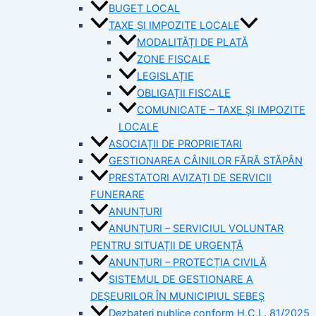
BUGET LOCAL
TAXE ȘI IMPOZITE LOCALE
MODALITĂȚI DE PLATĂ
ZONE FISCALE
LEGISLAȚIE
OBLIGAȚII FISCALE
COMUNICATE – TAXE ȘI IMPOZITE
LOCALE
ASOCIAȚII DE PROPRIETARI
GESTIONAREA CÂINILOR FĂRĂ STĂPÂN
PRESTATORI AVIZAȚI DE SERVICII
FUNERARE
ANUNȚURI
ANUNȚURI – SERVICIUL VOLUNTAR
PENTRU SITUAȚII DE URGENȚĂ
ANUNȚURI – PROTECȚIA CIVILĂ
SISTEMUL DE GESTIONARE A
DEȘEURILOR ÎN MUNICIPIUL SEBEȘ
Dezbateri publice conform H.C.L. 81/2025