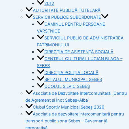
2012
AUTORITATE PUBLICĂ TUTELARĂ
SERVICII PUBLICE SUBORDONATE
CĂMINUL PENTRU PERSOANE
VÂRSTNICE
SERVICIUL PUBLIC DE ADMINISTRAREA
PATRIMONIULUI
DIRECȚIA DE ASISTENȚĂ SOCIALĂ
CENTRUL CULTURAL LUCIAN BLAGA –
SEBEȘ
DIRECȚIA POLIȚIA LOCALĂ
SPITALUL MUNICIPAL SEBEȘ
OCOLUL SILVIC SEBEȘ
Asociația de Dezvoltare Intercomunitară „Centru
de Agrement și Înot Sebeș-Alba”
Clubul Sportiv Municipal Sebeș 2026
Asociația de dezvoltare intercomunitară pentru
transport public zona Sebeș – Guvernanță
corporativă