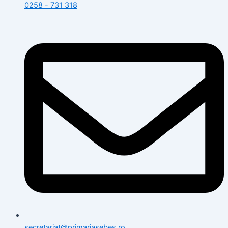
0258 - 731 318
secretariat@primariasebes.ro