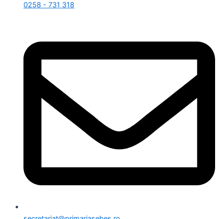
0258 - 731 318
secretariat@primariasebes.ro