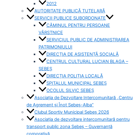
2012
AUTORITATE PUBLICĂ TUTELARĂ
SERVICII PUBLICE SUBORDONATE
CĂMINUL PENTRU PERSOANE
VÂRSTNICE
SERVICIUL PUBLIC DE ADMINISTRAREA
PATRIMONIULUI
DIRECȚIA DE ASISTENȚĂ SOCIALĂ
CENTRUL CULTURAL LUCIAN BLAGA –
SEBEȘ
DIRECȚIA POLIȚIA LOCALĂ
SPITALUL MUNICIPAL SEBEȘ
OCOLUL SILVIC SEBEȘ
Asociația de Dezvoltare Intercomunitară „Centru
de Agrement și Înot Sebeș-Alba”
Clubul Sportiv Municipal Sebeș 2026
Asociația de dezvoltare intercomunitară pentru
transport public zona Sebeș – Guvernanță
corporativă