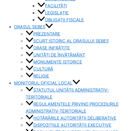
FACILITĂȚI
LEGISLAȚIE
OBLIGAȚII FISCALE
ORAȘUL SEBEȘ
PREZENTARE
SCURT ISTORIC AL ORAȘULUI SEBEȘ
ORAȘE INFRĂȚITE
UNITĂȚI DE ÎNVĂȚĂMÂNT
MONUMENTE ISTORICE
CULTURĂ
RELIGIE
MONITORUL OFICIAL LOCAL
STATUTUL UNITĂȚII ADMINISTRATIV-
TERITORIALE
REGULAMENTELE PRIVIND PROCEDURILE
ADMINISTRATIV-TERITORIALE
HOTĂRÂRILE AUTORITĂȚII DELIBERATIVE
DISPOZIȚIILE AUTORITĂȚII EXECUTIVE