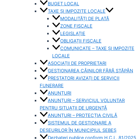
BUGET LOCAL
TAXE ȘI IMPOZITE LOCALE
MODALITĂȚI DE PLATĂ
ZONE FISCALE
LEGISLAȚIE
OBLIGAȚII FISCALE
COMUNICATE – TAXE ȘI IMPOZITE
LOCALE
ASOCIAȚII DE PROPRIETARI
GESTIONAREA CÂINILOR FĂRĂ STĂPÂN
PRESTATORI AVIZAȚI DE SERVICII
FUNERARE
ANUNȚURI
ANUNȚURI – SERVICIUL VOLUNTAR
PENTRU SITUAȚII DE URGENȚĂ
ANUNȚURI – PROTECȚIA CIVILĂ
SISTEMUL DE GESTIONARE A
DEȘEURILOR ÎN MUNICIPIUL SEBEȘ
Dezbateri publice conform H.C.L. 81/2025