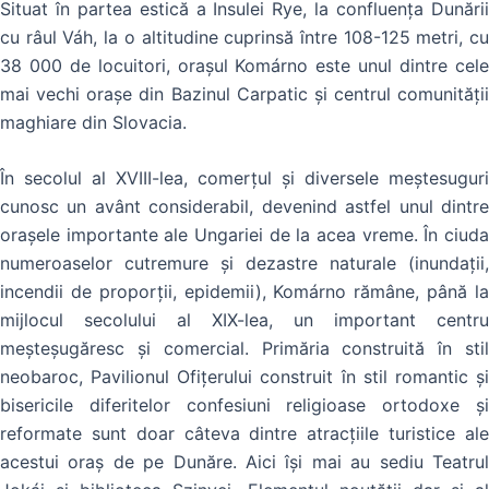
Situat în partea estică a Insulei Rye, la confluența Dunării
cu râul Váh, la o altitudine cuprinsă între 108-125 metri, cu
38 000 de locuitori, orașul Komárno este unul dintre cele
mai vechi orașe din Bazinul Carpatic şi centrul comunităţii
maghiare din Slovacia.
În secolul al XVIII-lea, comerțul și diversele meștesuguri
cunosc un avânt considerabil, devenind astfel unul dintre
orașele importante ale Ungariei de la acea vreme. În ciuda
numeroaselor cutremure și dezastre naturale (inundații,
incendii de proporții, epidemii), Komárno rămâne, până la
mijlocul secolului al XIX-lea, un important centru
meșteșugăresc și comercial. Primăria construită în stil
neobaroc, Pavilionul Ofițerului construit în stil romantic și
bisericile diferitelor confesiuni religioase ortodoxe și
reformate sunt doar câteva dintre atracțiile turistice ale
acestui oraș de pe Dunăre. Aici își mai au sediu Teatrul