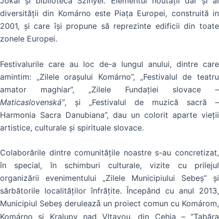
Jokái și biblioteca Szinyei. Elementul noutăţii dar și al
diversităţii din Komárno este Piaţa Europei, construită in
2001, şi care îşi propune să reprezinte edificii din toate
zonele Europei.
Festivalurile care au loc de-a lungul anului, dintre care
amintim: „Zilele orașului Komárno”, „Festivalul de teatru
amator maghiar”, „Zilele Fundației slovace –
Maticaslovenská”
, și „Festivalul de muzică sacră –
Harmonia Sacra Danubiana”, dau un colorit aparte vieții
artistice, culturale și spirituale slovace.
Colaborările dintre comunităţile noastre s-au concretizat,
în special, în schimburi culturale, vizite cu prilejul
organizării evenimentului „Zilele Municipiului Sebeș” şi
sărbătorile localităţilor înfrăţite. Începând cu anul 2013,
Municipiul Sebeş deruleaz
un proiect comun cu Komárom,
ǎ
Komárno şi Kralupy nad Vltavou, din Cehia – “Tabăra