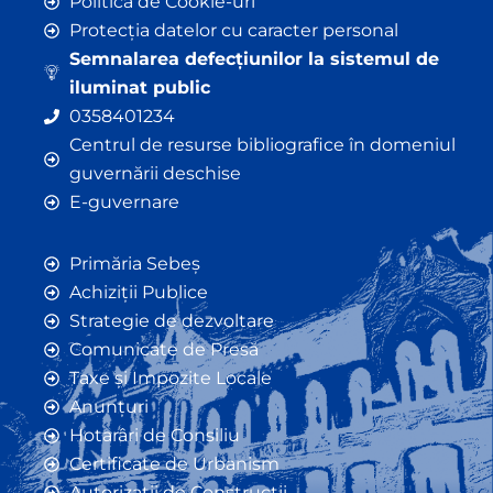
Politica de Cookie-uri
Protecția datelor cu caracter personal
Semnalarea defecțiunilor la sistemul de
iluminat public
0358401234
Centrul de resurse bibliografice în domeniul
guvernării deschise
E-guvernare
Primăria Sebeș
Achiziții Publice
Strategie de dezvoltare
Comunicate de Presă
Taxe și Impozite Locale
Anunțuri
Hotarâri de Consiliu
Certificate de Urbanism
Autorizații de Construcții