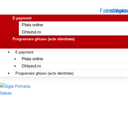
Facebook
Instagr
Yout
E-payment
Plata online
Ghișeul.ro
Programare ghișeu (acte identitate)
E-payment
Plata online
Ghișeul.ro
Programare ghișeu (acte identitate)