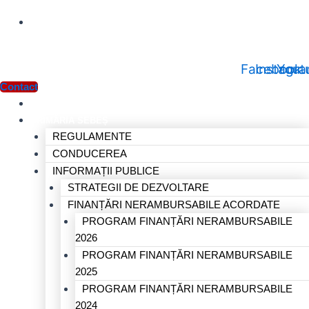
secretariat@primariasebes.ro
Facebook
Instagr
Yout
Contact
ACASĂ
PRIMĂRIA SEBEȘ
REGULAMENTE
CONDUCEREA
INFORMAȚII PUBLICE
STRATEGII DE DEZVOLTARE
FINANȚĂRI NERAMBURSABILE ACORDATE
PROGRAM FINANȚĂRI NERAMBURSABILE
2026
PROGRAM FINANȚĂRI NERAMBURSABILE
2025
PROGRAM FINANȚĂRI NERAMBURSABILE
2024