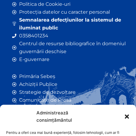
Politica de Cookie-uri
Protecția datelor cu caracter personal
Semnalarea defecțiunilor la sistemul de
iluminat public
0358401234
Centrul de resurse bibliografice în domeniul
guvernării deschise
E-guvernare
Primăria Sebeș
Achiziții Publice
Strategie de dezvoltare
Comunicate de Presă
Taxe și Impozite Locale
Administrează
Anunțuri
consimțământul
Hotarâri de Consiliu
Certificate de Urbanism
Pentru a oferi cea mai bună experiență, folosim tehnologii, cum ar fi