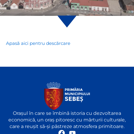
Apasă aici pentru descărcare
Orașul în care se îmbină istoria cu dezvoltarea
economică, un oraș pitoresc cu mărturii culturale,
care a reușit să-și păstreze atmosfera primitoare.
F
Y