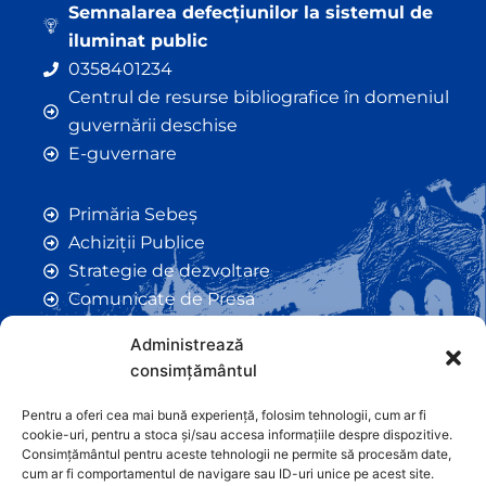
Semnalarea defecțiunilor la sistemul de
iluminat public
0358401234
Centrul de resurse bibliografice în domeniul
guvernării deschise
E-guvernare
Primăria Sebeș
Achiziții Publice
Strategie de dezvoltare
Comunicate de Presă
Taxe și Impozite Locale
Administrează
Anunțuri
consimțământul
Hotarâri de Consiliu
Certificate de Urbanism
Pentru a oferi cea mai bună experiență, folosim tehnologii, cum ar fi
cookie-uri, pentru a stoca și/sau accesa informațiile despre dispozitive.
Autorizații de Construcții
Consimțământul pentru aceste tehnologii ne permite să procesăm date,
Orașe Înfrățite
cum ar fi comportamentul de navigare sau ID-uri unice pe acest site.