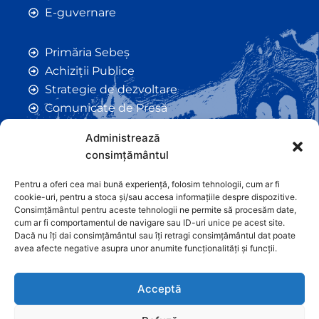
E-guvernare
Primăria Sebeș
Achiziții Publice
Strategie de dezvoltare
Comunicate de Presă
Taxe și Impozite Locale
Administrează
Anunțuri
consimțământul
Hotarâri de Consiliu
Certificate de Urbanism
Pentru a oferi cea mai bună experiență, folosim tehnologii, cum ar fi
cookie-uri, pentru a stoca și/sau accesa informațiile despre dispozitive.
Autorizații de Construcții
Consimțământul pentru aceste tehnologii ne permite să procesăm date,
Orașe Înfrățite
cum ar fi comportamentul de navigare sau ID-uri unice pe acest site.
Dacă nu îți dai consimțământul sau îți retragi consimțământul dat poate
Contact
avea afecte negative asupra unor anumite funcționalități și funcții.
Acceptă