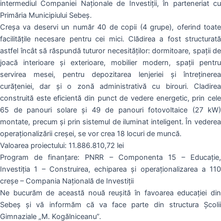
intermediul Companiei Naționale de Investiții, în parteneriat cu
Primăria Municipiului Sebeș.
Creșa va deservi un număr 40 de copii (4 grupe), oferind toate
facilitățile necesare pentru cei mici. Clădirea a fost structurată
astfel încât să răspundă tuturor necesităților: dormitoare, spații de
joacă interioare și exterioare, mobilier modern, spații pentru
servirea mesei, pentru depozitarea lenjeriei și întreținerea
curățeniei, dar și o zonă administrativă cu birouri. Cladirea
construită este eficientă din punct de vedere energetic, prin cele
65 de panouri solare și 49 de panouri fotovoltaice (27 kW)
montate, precum și prin sistemul de iluminat inteligent. În vederea
operaționalizării creșei, se vor crea 18 locuri de muncă.
Valoarea proiectului: 11.886.810,72 lei
Program de finanțare: PNRR – Componenta 15 – Educație,
Investiția 1 – Construirea, echiparea și operaționalizarea a 110
creșe – Compania Națională de Investiții
Ne bucurăm de această nouă reușită în favoarea educației din
Sebeș și vă informăm că va face parte din structura Școlii
Gimnaziale „M. Kogălniceanu”.