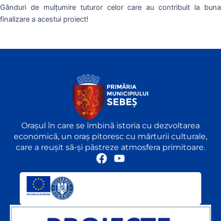
Gânduri de mulțumire tuturor celor care au contribuit la buna
finalizare a acestui proiect!
Orașul în care se îmbină istoria cu dezvoltarea
economică, un oraș pitoresc cu mărturii culturale,
care a reușit să-și păstreze atmosfera primitoare.
F
Y
a
o
c
u
e
t
b
u
o
b