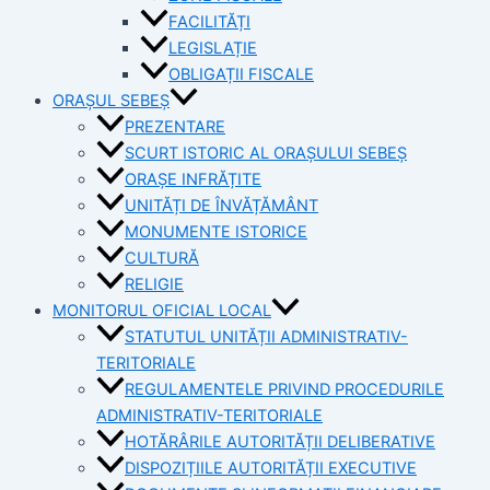
FACILITĂȚI
LEGISLAȚIE
OBLIGAȚII FISCALE
ORAȘUL SEBEȘ
PREZENTARE
SCURT ISTORIC AL ORAȘULUI SEBEȘ
ORAȘE INFRĂȚITE
UNITĂȚI DE ÎNVĂȚĂMÂNT
MONUMENTE ISTORICE
CULTURĂ
RELIGIE
MONITORUL OFICIAL LOCAL
STATUTUL UNITĂȚII ADMINISTRATIV-
TERITORIALE
REGULAMENTELE PRIVIND PROCEDURILE
ADMINISTRATIV-TERITORIALE
HOTĂRÂRILE AUTORITĂȚII DELIBERATIVE
DISPOZIȚIILE AUTORITĂȚII EXECUTIVE