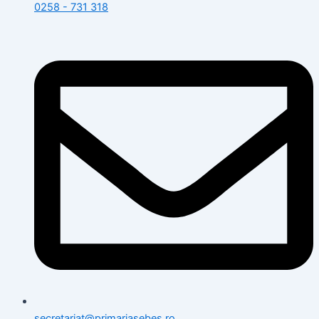
0258 - 731 318
secretariat@primariasebes.ro