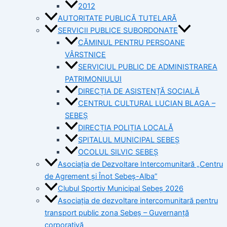
2012
AUTORITATE PUBLICĂ TUTELARĂ
SERVICII PUBLICE SUBORDONATE
CĂMINUL PENTRU PERSOANE
VÂRSTNICE
SERVICIUL PUBLIC DE ADMINISTRAREA
PATRIMONIULUI
DIRECȚIA DE ASISTENȚĂ SOCIALĂ
CENTRUL CULTURAL LUCIAN BLAGA –
SEBEȘ
DIRECȚIA POLIȚIA LOCALĂ
SPITALUL MUNICIPAL SEBEȘ
OCOLUL SILVIC SEBEȘ
Asociația de Dezvoltare Intercomunitară „Centru
de Agrement și Înot Sebeș-Alba”
Clubul Sportiv Municipal Sebeș 2026
Asociația de dezvoltare intercomunitară pentru
transport public zona Sebeș – Guvernanță
corporativă