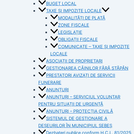
BUGET LOCAL
TAXE ȘI IMPOZITE LOCALE
MODALITĂȚI DE PLATĂ
ZONE FISCALE
LEGISLAȚIE
OBLIGAȚII FISCALE
COMUNICATE – TAXE ȘI IMPOZITE
LOCALE
ASOCIAȚII DE PROPRIETARI
GESTIONAREA CÂINILOR FĂRĂ STĂPÂN
PRESTATORI AVIZAȚI DE SERVICII
FUNERARE
ANUNȚURI
ANUNȚURI – SERVICIUL VOLUNTAR
PENTRU SITUAȚII DE URGENȚĂ
ANUNȚURI – PROTECȚIA CIVILĂ
SISTEMUL DE GESTIONARE A
DEȘEURILOR ÎN MUNICIPIUL SEBEȘ
Dezbateri publice conform H.C.L. 81/2025