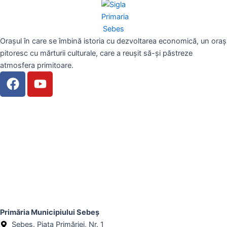
Orașul în care se îmbină istoria cu dezvoltarea economică, un oraș
pitoresc cu mărturii culturale, care a reușit să-și păstreze
atmosfera primitoare.
F
Y
a
o
c
u
e
t
b
u
o
b
o
e
k
Primăria Municipiului Sebeș
Sebeș. Piața Primăriei, Nr. 1