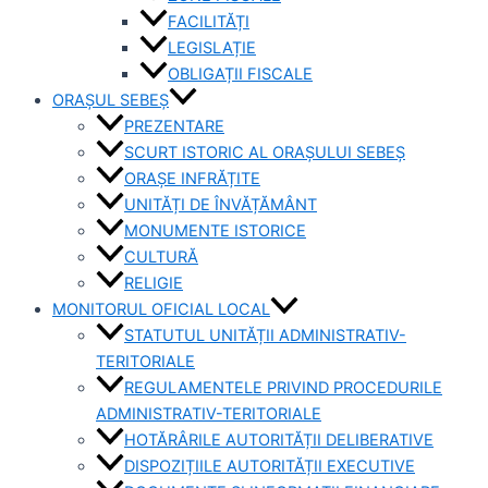
FACILITĂȚI
LEGISLAȚIE
OBLIGAȚII FISCALE
ORAȘUL SEBEȘ
PREZENTARE
SCURT ISTORIC AL ORAȘULUI SEBEȘ
ORAȘE INFRĂȚITE
UNITĂȚI DE ÎNVĂȚĂMÂNT
MONUMENTE ISTORICE
CULTURĂ
RELIGIE
MONITORUL OFICIAL LOCAL
STATUTUL UNITĂȚII ADMINISTRATIV-
TERITORIALE
REGULAMENTELE PRIVIND PROCEDURILE
ADMINISTRATIV-TERITORIALE
HOTĂRÂRILE AUTORITĂȚII DELIBERATIVE
DISPOZIȚIILE AUTORITĂȚII EXECUTIVE