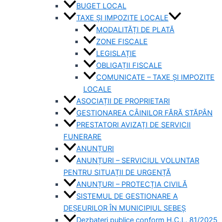
BUGET LOCAL
TAXE ȘI IMPOZITE LOCALE
MODALITĂȚI DE PLATĂ
ZONE FISCALE
LEGISLAȚIE
OBLIGAȚII FISCALE
COMUNICATE – TAXE ȘI IMPOZITE
LOCALE
ASOCIAȚII DE PROPRIETARI
GESTIONAREA CÂINILOR FĂRĂ STĂPÂN
PRESTATORI AVIZAȚI DE SERVICII
FUNERARE
ANUNȚURI
ANUNȚURI – SERVICIUL VOLUNTAR
PENTRU SITUAȚII DE URGENȚĂ
ANUNȚURI – PROTECȚIA CIVILĂ
SISTEMUL DE GESTIONARE A
DEȘEURILOR ÎN MUNICIPIUL SEBEȘ
Dezbateri publice conform H.C.L. 81/2025