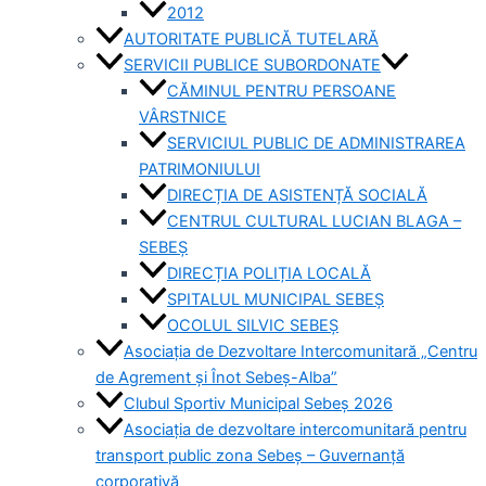
2012
AUTORITATE PUBLICĂ TUTELARĂ
SERVICII PUBLICE SUBORDONATE
CĂMINUL PENTRU PERSOANE
VÂRSTNICE
SERVICIUL PUBLIC DE ADMINISTRAREA
PATRIMONIULUI
DIRECȚIA DE ASISTENȚĂ SOCIALĂ
CENTRUL CULTURAL LUCIAN BLAGA –
SEBEȘ
DIRECȚIA POLIȚIA LOCALĂ
SPITALUL MUNICIPAL SEBEȘ
OCOLUL SILVIC SEBEȘ
Asociația de Dezvoltare Intercomunitară „Centru
de Agrement și Înot Sebeș-Alba”
Clubul Sportiv Municipal Sebeș 2026
Asociația de dezvoltare intercomunitară pentru
transport public zona Sebeș – Guvernanță
corporativă