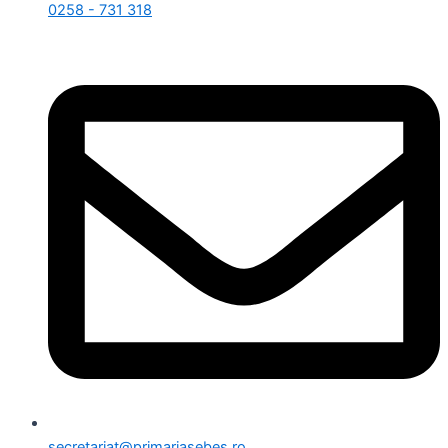
0258 - 731 318
secretariat@primariasebes.ro