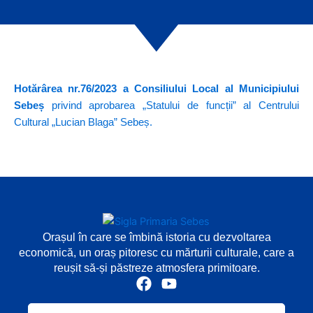
Hotărârea nr.76/2023 a Consiliului Local al Municipiului
Sebeș
privind aprobarea „Statului de funcții” al Centrului
Cultural „Lucian Blaga” Sebeș.
Orașul în care se îmbină istoria cu dezvoltarea
economică, un oraș pitoresc cu mărturii culturale, care a
reușit să-și păstreze atmosfera primitoare.
F
Y
a
o