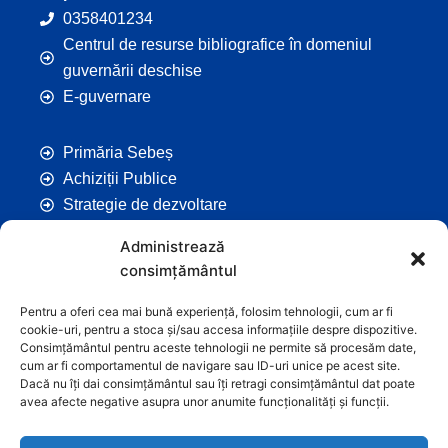
0358401234
Centrul de resurse bibliografice în domeniul
guvernării deschise
E-guvernare
Primăria Sebeș
Achiziții Publice
Strategie de dezvoltare
Comunicate de Presă
Administrează
Taxe și Impozite Locale
consimțământul
Anunțuri
Hotarâri de Consiliu
Pentru a oferi cea mai bună experiență, folosim tehnologii, cum ar fi
cookie-uri, pentru a stoca și/sau accesa informațiile despre dispozitive.
Certificate de Urbanism
Consimțământul pentru aceste tehnologii ne permite să procesăm date,
Autorizații de Construcții
cum ar fi comportamentul de navigare sau ID-uri unice pe acest site.
Dacă nu îți dai consimțământul sau îți retragi consimțământul dat poate
Orașe Înfrățite
avea afecte negative asupra unor anumite funcționalități și funcții.
Contact