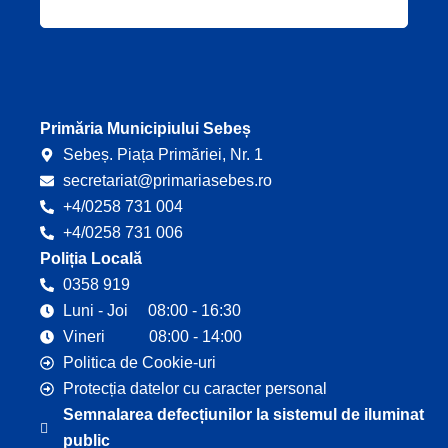
c
u
e
t
b
u
o
b
o
e
k
Primăria Municipiului Sebeș
Sebeș. Piața Primăriei, Nr. 1
secretariat@primariasebes.ro
+4/0258 731 004
+4/0258 731 006
Poliția Locală
0358 919
Luni - Joi 08:00 - 16:30
Vineri 08:00 - 14:00
Politica de Cookie-uri
Protecția datelor cu caracter personal
Semnalarea defecțiunilor la sistemul de iluminat
public