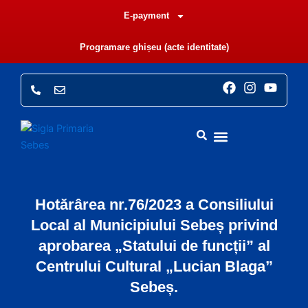
Skip
E-payment
to
content
Programare ghișeu (acte identitate)
F
I
Y
a
n
o
c
s
u
e
t
t
b
a
u
o
g
b
o
r
e
k
a
m
Hotărârea nr.76/2023 a Consiliului
Local al Municipiului Sebeș privind
aprobarea „Statului de funcții” al
Centrului Cultural „Lucian Blaga”
Sebeș.