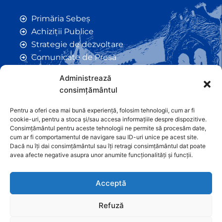
Primăria Sebeș
Achiziții Publice
Strategie de dezvoltare
Comunicate de Presă
Taxe și Impozite Locale
Administrează
Anunțuri
consimțământul
Hotarâri de Consiliu
Certificate de Urbanism
Pentru a oferi cea mai bună experiență, folosim tehnologii, cum ar fi
cookie-uri, pentru a stoca și/sau accesa informațiile despre dispozitive.
Autorizații de Construcții
Consimțământul pentru aceste tehnologii ne permite să procesăm date,
Orașe Înfrățite
cum ar fi comportamentul de navigare sau ID-uri unice pe acest site.
Dacă nu îți dai consimțământul sau îți retragi consimțământul dat poate
Contact
avea afecte negative asupra unor anumite funcționalități și funcții.
Acceptă
Refuză