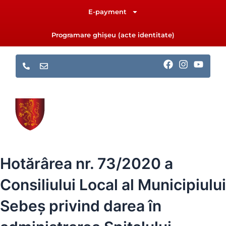
Skip
E-payment
to
content
Programare ghișeu (acte identitate)
F
I
Y
a
n
o
c
s
u
e
t
t
b
a
u
o
g
b
o
r
e
k
a
m
Hotărârea nr. 73/2020 a
Consiliului Local al Municipiului
Sebeș privind darea în