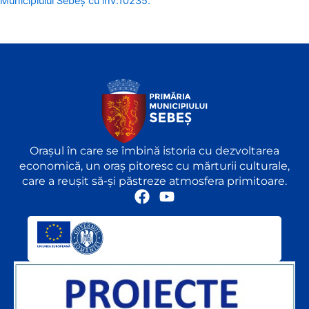
Municipiului Sebeș cu inv.10235.
Orașul în care se îmbină istoria cu dezvoltarea
economică, un oraș pitoresc cu mărturii culturale,
care a reușit să-și păstreze atmosfera primitoare.
F
Y
a
o
c
u
e
t
b
u
o
b
o
e
k