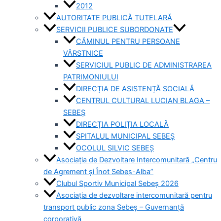
2012
AUTORITATE PUBLICĂ TUTELARĂ
SERVICII PUBLICE SUBORDONATE
CĂMINUL PENTRU PERSOANE
VÂRSTNICE
SERVICIUL PUBLIC DE ADMINISTRAREA
PATRIMONIULUI
DIRECȚIA DE ASISTENȚĂ SOCIALĂ
CENTRUL CULTURAL LUCIAN BLAGA –
SEBEȘ
DIRECȚIA POLIȚIA LOCALĂ
SPITALUL MUNICIPAL SEBEȘ
OCOLUL SILVIC SEBEȘ
Asociația de Dezvoltare Intercomunitară „Centru
de Agrement și Înot Sebeș-Alba”
Clubul Sportiv Municipal Sebeș 2026
Asociația de dezvoltare intercomunitară pentru
transport public zona Sebeș – Guvernanță
corporativă