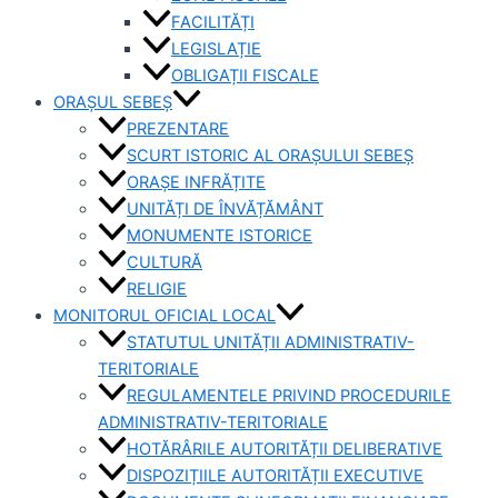
FACILITĂȚI
LEGISLAȚIE
OBLIGAȚII FISCALE
ORAȘUL SEBEȘ
PREZENTARE
SCURT ISTORIC AL ORAȘULUI SEBEȘ
ORAȘE INFRĂȚITE
UNITĂȚI DE ÎNVĂȚĂMÂNT
MONUMENTE ISTORICE
CULTURĂ
RELIGIE
MONITORUL OFICIAL LOCAL
STATUTUL UNITĂȚII ADMINISTRATIV-
TERITORIALE
REGULAMENTELE PRIVIND PROCEDURILE
ADMINISTRATIV-TERITORIALE
HOTĂRÂRILE AUTORITĂȚII DELIBERATIVE
DISPOZIȚIILE AUTORITĂȚII EXECUTIVE