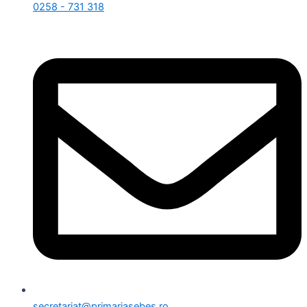
0258 - 731 318
secretariat@primariasebes.ro