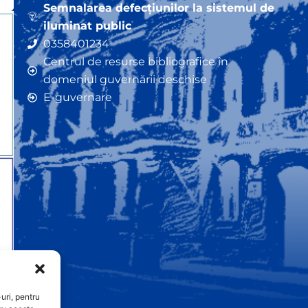
Semnalarea defecțiunilor la sistemul de
iluminat public
0358401234
Centrul de resurse bibliografice în
domeniul guvernării deschise
E-guvernare
uri, pentru