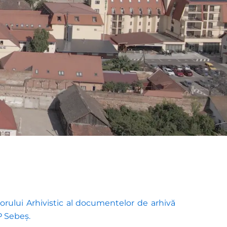
rului Arhivistic al documentelor de arhivă
.P Sebeș.