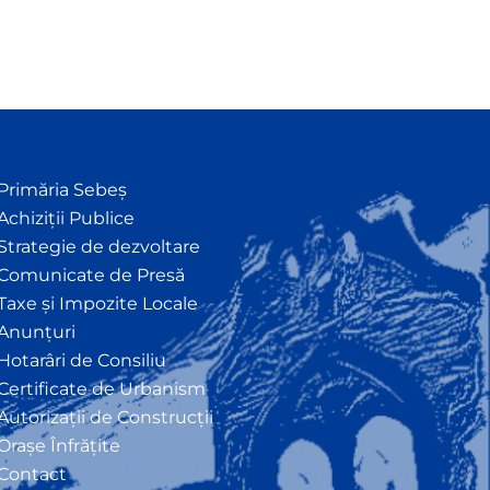
Primăria Sebeș
Achiziții Publice
Strategie de dezvoltare
Comunicate de Presă
Taxe și Impozite Locale
Anunțuri
Hotarâri de Consiliu
Certificate de Urbanism
Autorizații de Construcții
Orașe Înfrățite
Contact