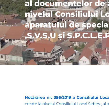
al documentelor de a
nivelul Consiliului L
aparatului de special
,S.V.S.U și S.P.C.L.E
Hotărârea nr. 356/2019 a Consiliului Lo
create la nivelul Consiliului Local Sebeș , al 