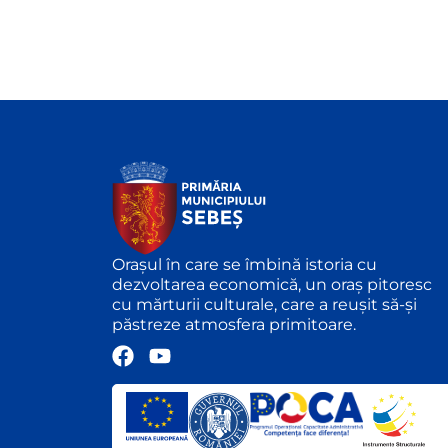
Orașul în care se îmbină istoria cu
dezvoltarea economică, un oraș pitoresc
cu mărturii culturale, care a reușit să-și
păstreze atmosfera primitoare.
F
Y
a
o
c
u
e
t
b
u