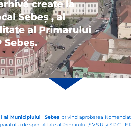
rhivă create la
ocal Sebeș , al
itate al Primarului
.P Sebeș.
cal al Municipiului Sebeș
privind aprobarea Nomenclato
aparatului de specialitate al Primarului ,S.V.S.U și S.P.C.L.E