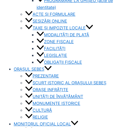
PROGRAMARE LA GHIȘEU (acte de
identitate)
ACTE ȘI FORMULARE
SESIZĂRI ONLINE
TAXE ȘI IMPOZITE LOCALE
MODALITĂȚI DE PLATĂ
ZONE FISCALE
FACILITĂȚI
LEGISLAȚIE
OBLIGAȚII FISCALE
ORAȘUL SEBEȘ
PREZENTARE
SCURT ISTORIC AL ORAȘULUI SEBEȘ
ORAȘE INFRĂȚITE
UNITĂȚI DE ÎNVĂȚĂMÂNT
MONUMENTE ISTORICE
CULTURĂ
RELIGIE
MONITORUL OFICIAL LOCAL