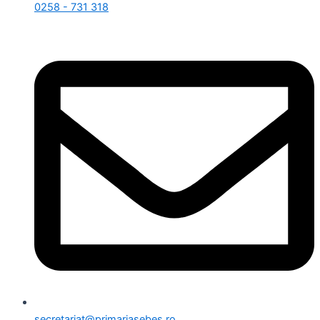
0258 - 731 318
secretariat@primariasebes.ro