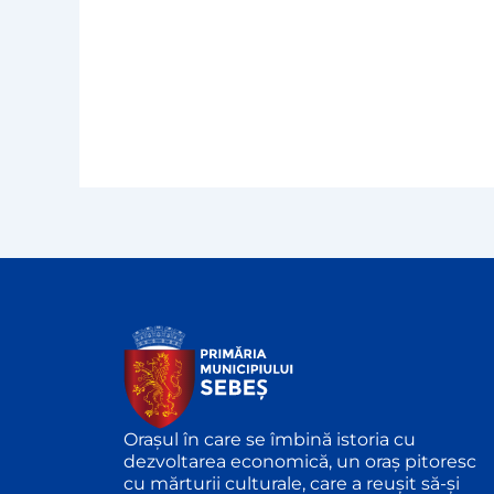
Orașul în care se îmbină istoria cu
dezvoltarea economică, un oraș pitoresc
cu mărturii culturale, care a reușit să-și