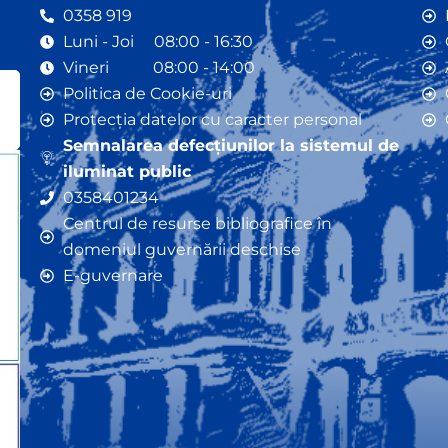
0358 919
Luni - Joi 08:00 - 16:30
Vineri 08:00 - 14:00
Politica de Cookie-uri
Protecția datelor cu caracter personal
Semnalarea defecțiunilor la sistemul de
iluminat public
0358401234
Centrul de resurse bibliografice în
domeniul guvernării deschise
E-guvernare