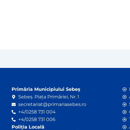
Primăria Municipiului Sebeș
Sebeș. Piața Primăriei, Nr. 1
secretariat@primariasebes.ro
+4/0258 731 004
+4/0258 731 006
Poliția Locală