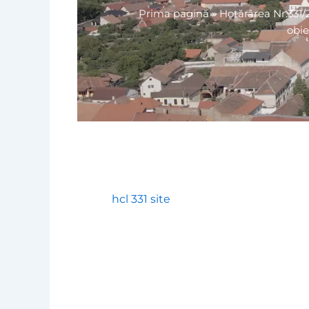
Prima pagină
»
Hotărârea Nr.331/
obie
hcl 331 site