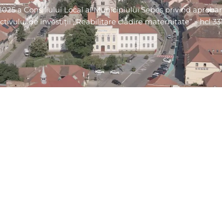
2025 a Consiliului Local al Municipiului Sebeș privind aprobar
ctivului de investiţii ,,Reabilitare clădire maternitate”
»
hcl 331