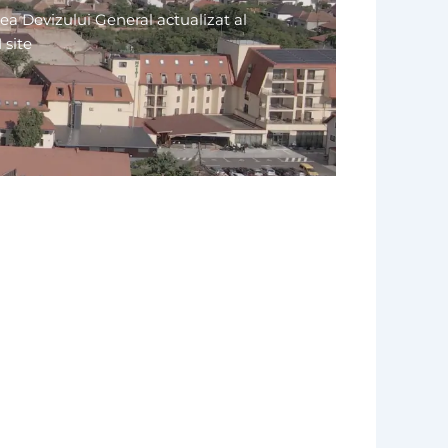
ea Devizului General actualizat al
 site