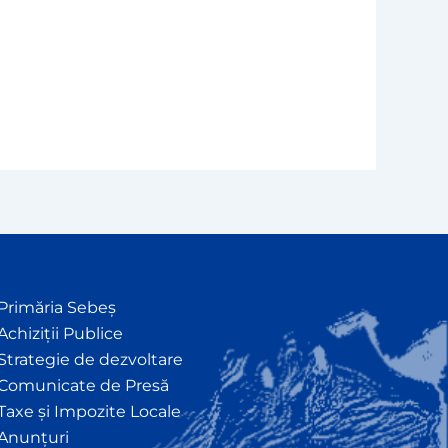
Primăria Sebeș
Achiziții Publice
Strategie de dezvoltare
Comunicate de Presă
Taxe și Impozite Locale
Anunțuri