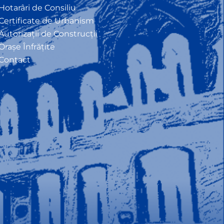
Hotarâri de Consiliu
Certificate de Urbanism
Autorizații de Construcții
Orașe Înfrățite
Contact