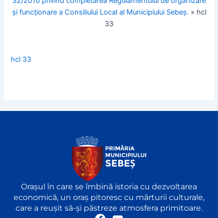
32/2010 privind completarea Regulamentului de organizare
şi funcţionare a Consiliului Local al Municipiului Sebeş.
»
hcl
33
hcl 33
Orașul în care se îmbină istoria cu dezvoltarea
economică, un oraș pitoresc cu mărturii culturale,
care a reușit să-și păstreze atmosfera primitoare.