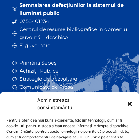
Semnalarea defecțiunilor la sistemul de
iluminat public
0358401234
Centrul de resurse bibliografice în domeniul
guvernării deschise
E-guvernare
Primăria Sebeș
Achiziții Publice
Strategie de dezvoltare
Comunicate de Presă
Taxe și Impozite Locale
Administrează
Anunțuri
consimțământul
Hotarâri de Consiliu
Certificate de Urbanism
Pentru a oferi cea mai bună experiență, folosim tehnologii, cum ar fi
cookie-uri, pentru a stoca și/sau accesa informațiile despre dispozitive.
Autorizații de Construcții
Consimțământul pentru aceste tehnologii ne permite să procesăm date,
Orașe Înfrățite
cum ar fi comportamentul de navigare sau ID-uri unice pe acest site.