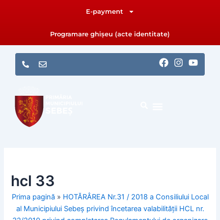
Skip
E-payment
to
content
Programare ghișeu (acte identitate)
F
I
Y
a
n
o
c
s
u
e
t
t
b
a
u
o
g
b
o
r
e
k
a
m
hcl 33
Prima pagină
»
HOTĂRÂREA Nr.31 / 2018 a Consiliului Local
al Municipiului Sebeș privind încetarea valabilității HCL nr.