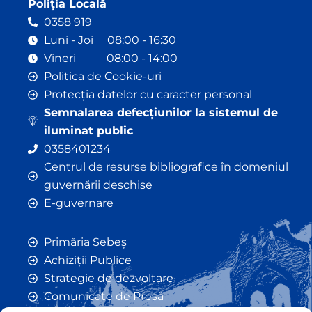
Poliția Locală
0358 919
Luni - Joi 08:00 - 16:30
Vineri 08:00 - 14:00
Politica de Cookie-uri
Protecția datelor cu caracter personal
Semnalarea defecțiunilor la sistemul de
iluminat public
0358401234
Centrul de resurse bibliografice în domeniul
guvernării deschise
E-guvernare
Primăria Sebeș
Achiziții Publice
Strategie de dezvoltare
Comunicate de Presă