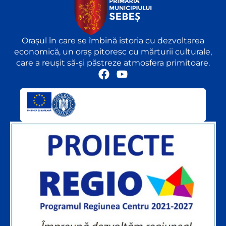
Orașul în care se îmbină istoria cu dezvoltarea
economică, un oraș pitoresc cu mărturii culturale,
care a reușit să-și păstreze atmosfera primitoare.
F
Y
a
o
c
u
e
t
b
u
o
b
o
e
k