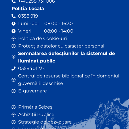
+4/0258 731 006
Poliția Locală
0358 919
Luni - Joi 08:00 - 16:30
Vineri 08:00 - 14:00
Politica de Cookie-uri
Protecția datelor cu caracter personal
Semnalarea defecțiunilor la sistemul de
iluminat public
0358401234
Centrul de resurse bibliografice în domeniul
guvernării deschise
E-guvernare
Primăria Sebeș
Achiziții Publice
Strategie de dezvoltare