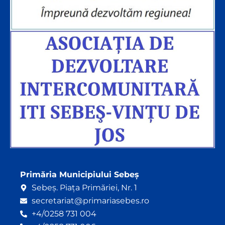
Primăria Municipiului Sebeș
Sebeș. Piața Primăriei, Nr. 1
secretariat@primariasebes.ro
+4/0258 731 004