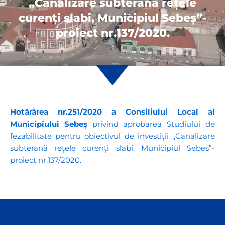
,,Canalizare subterană rețele
curenți slabi, Municipiul Sebeș”-
proiect nr.137/2020.
Ho
tărârea
nr.251/2020
a Consiliului Local al
Municipiului Sebeș
privind aprobarea Studiului de
fezabilitate pentru obiectivul de investiții ,,Canalizare
subterană rețele curenți slabi, Municipiul Sebeș”-
proiect nr.137/2020.