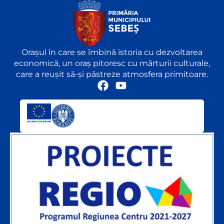
Orașul în care se îmbină istoria cu dezvoltarea
economică, un oraș pitoresc cu mărturii culturale,
care a reușit să-și păstreze atmosfera primitoare.
F
Y
a
o
c
u
e
t
b
u
o
b
o
e
k