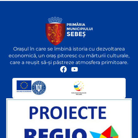
Orașul în care se îmbină istoria cu dezvoltarea
economică, un oraș pitoresc cu mărturii culturale,
care a reușit să-și păstreze atmosfera primitoare.
F
Y
a
o
c
u
e
t
b
u
o
b
o
e
k