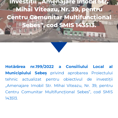
investiţii „Amenajare Imobil Str.
Mihai Viteazu, Nr. 39, pentru
Centru Comunitar Multifuncțional
Sebes”, cod SMIS 143513.
Hotărârea nr.199/2022 a Consiliului Local al
Municipiului Sebeș
privind aprobarea Proiectului
tehnic actualizat pentru obiectivul de investiţii
„Amenajare Imobil Str. Mihai Viteazu, Nr. 39, pentru
Centru Comunitar Multifuncțional Sebes”, cod SMIS
143513.