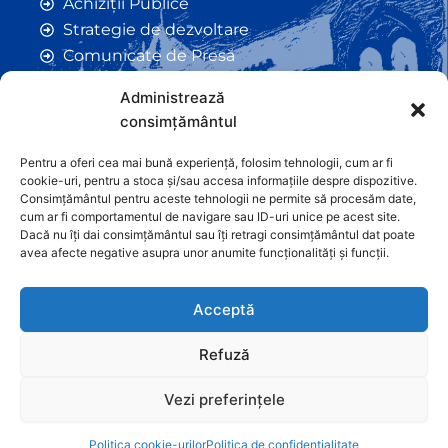
Achiziții Publice
Strategie de dezvoltare
Comunicate de Presă
Taxe și Impozite Locale
Administrează
Anunțuri
consimțământul
Hotarâri de Consiliu
Certificate de Urbanism
Pentru a oferi cea mai bună experiență, folosim tehnologii, cum ar fi
cookie-uri, pentru a stoca și/sau accesa informațiile despre dispozitive.
Autorizații de Construcții
Consimțământul pentru aceste tehnologii ne permite să procesăm date,
Orașe Înfrățite
cum ar fi comportamentul de navigare sau ID-uri unice pe acest site.
Dacă nu îți dai consimțământul sau îți retragi consimțământul dat poate
Contact
avea afecte negative asupra unor anumite funcționalități și funcții.
Acceptă
Refuză
Vezi preferințele
Graficã și dezvoltare website
Politica cookie-urilor
Politica de confidențialitate