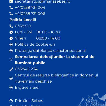
secretariat@primariasebes.ro
+4/0258 731 004
+4/0258 731 006
Poliția Locală
0358 919
Luni - Joi 08:00 - 16:30
Vineri 08:00 - 14:00
Politica de Cookie-uri
Protecția datelor cu caracter personal
Semnalarea defecțiunilor la sistemul de
iluminat public
0358401234
Centrul de resurse bibliografice în domeniul
guvernării deschise
E-guvernare
Primăria Sebeș