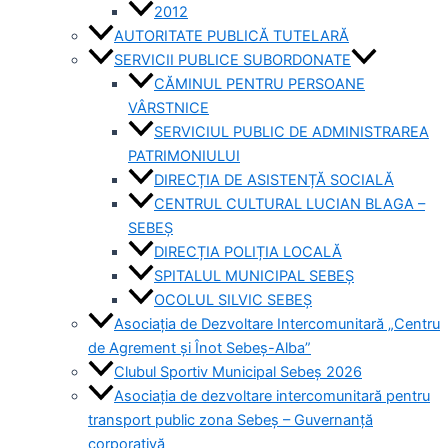
2012
AUTORITATE PUBLICĂ TUTELARĂ
SERVICII PUBLICE SUBORDONATE
CĂMINUL PENTRU PERSOANE
VÂRSTNICE
SERVICIUL PUBLIC DE ADMINISTRAREA
PATRIMONIULUI
DIRECȚIA DE ASISTENȚĂ SOCIALĂ
CENTRUL CULTURAL LUCIAN BLAGA –
SEBEȘ
DIRECȚIA POLIȚIA LOCALĂ
SPITALUL MUNICIPAL SEBEȘ
OCOLUL SILVIC SEBEȘ
Asociația de Dezvoltare Intercomunitară „Centru
de Agrement și Înot Sebeș-Alba”
Clubul Sportiv Municipal Sebeș 2026
Asociația de dezvoltare intercomunitară pentru
transport public zona Sebeș – Guvernanță
corporativă