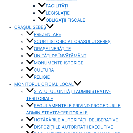
FACILITĂȚI
LEGISLAȚIE
OBLIGAȚII FISCALE
ORAȘUL SEBEȘ
PREZENTARE
SCURT ISTORIC AL ORAȘULUI SEBEȘ
ORAȘE INFRĂȚITE
UNITĂȚI DE ÎNVĂȚĂMÂNT
MONUMENTE ISTORICE
CULTURĂ
RELIGIE
MONITORUL OFICIAL LOCAL
STATUTUL UNITĂȚII ADMINISTRATIV-
TERITORIALE
REGULAMENTELE PRIVIND PROCEDURILE
ADMINISTRATIV-TERITORIALE
HOTĂRÂRILE AUTORITĂȚII DELIBERATIVE
DISPOZIȚIILE AUTORITĂȚII EXECUTIVE