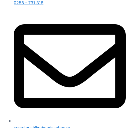
0258 - 731 318
secretariat@primariasebes.ro