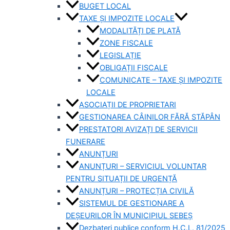
BUGET LOCAL
TAXE ȘI IMPOZITE LOCALE
MODALITĂȚI DE PLATĂ
ZONE FISCALE
LEGISLAȚIE
OBLIGAȚII FISCALE
COMUNICATE – TAXE ȘI IMPOZITE
LOCALE
ASOCIAȚII DE PROPRIETARI
GESTIONAREA CÂINILOR FĂRĂ STĂPÂN
PRESTATORI AVIZAȚI DE SERVICII
FUNERARE
ANUNȚURI
ANUNȚURI – SERVICIUL VOLUNTAR
PENTRU SITUAȚII DE URGENȚĂ
ANUNȚURI – PROTECȚIA CIVILĂ
SISTEMUL DE GESTIONARE A
DEȘEURILOR ÎN MUNICIPIUL SEBEȘ
Dezbateri publice conform H.C.L. 81/2025