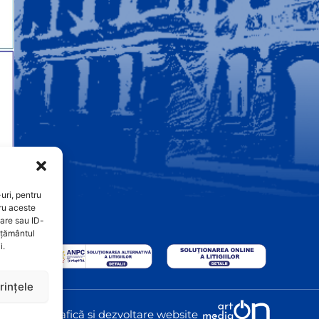
uri, pentru
ru aceste
are sau ID-
imțământul
i.
rințele
Graficã și dezvoltare website