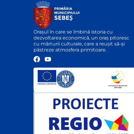
Orașul în care se îmbină istoria cu
dezvoltarea economică, un oraș pitoresc
cu mărturii culturale, care a reușit să-și
păstreze atmosfera primitoare.
F
Y
a
o
c
u
e
t
b
u
o
b
o
e
k