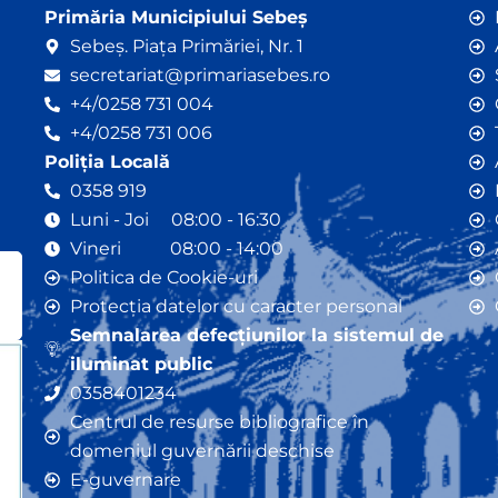
Primăria Municipiului Sebeș
Sebeș. Piața Primăriei, Nr. 1
secretariat@primariasebes.ro
+4/0258 731 004
+4/0258 731 006
Poliția Locală
0358 919
Luni - Joi 08:00 - 16:30
Vineri 08:00 - 14:00
Politica de Cookie-uri
Protecția datelor cu caracter personal
Semnalarea defecțiunilor la sistemul de
iluminat public
0358401234
Centrul de resurse bibliografice în
domeniul guvernării deschise
E-guvernare