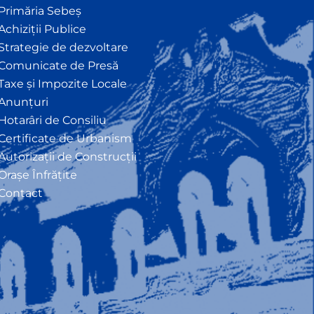
Primăria Sebeș
Achiziții Publice
Strategie de dezvoltare
Comunicate de Presă
Taxe și Impozite Locale
Anunțuri
Hotarâri de Consiliu
Certificate de Urbanism
Autorizații de Construcții
Orașe Înfrățite
Contact