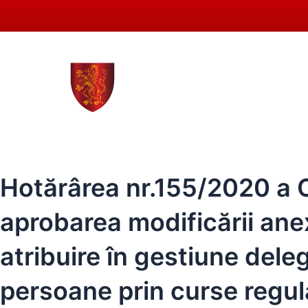
Skip
to
content
0258 - 731 318
secreta
ACASĂ
PRIMĂRIA SEBEȘ
CONSIL
Hotărârea nr.155/2020 a Co
aprobarea modificării anex
atribuire în gestiune deleg
persoane prin curse regul