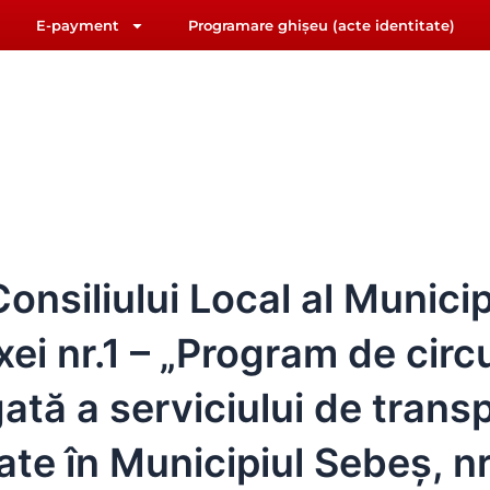
E-payment
Programare ghișeu (acte identitate)
F
Y
riat@primariasebes.ro
a
o
c
u
e
t
b
u
IUL LOCAL
E-ADMINISTRAȚIE
ORAȘUL SEBE
o
b
o
e
k
nsiliului Local al Municip
ei nr.1 – „Program de circu
ată a serviciului de transp
ate în Municipiul Sebeș, n