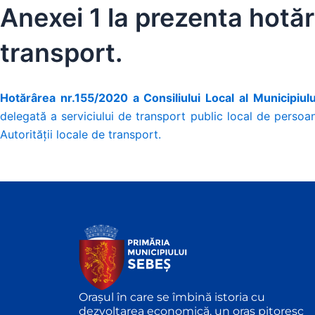
Anexei 1 la prezenta hotărâ
transport.
Hotărârea nr.155/2020 a Consiliului Local al Municipiu
delegată a serviciului de transport public local de persoan
Autorității locale de transport.
Orașul în care se îmbină istoria cu
dezvoltarea economică, un oraș pitoresc