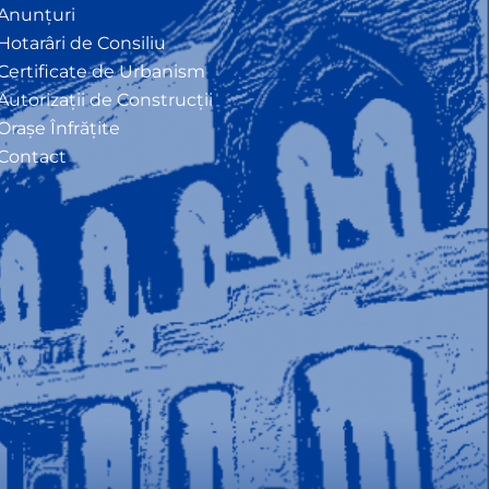
Anunțuri
Hotarâri de Consiliu
Certificate de Urbanism
Autorizații de Construcții
Orașe Înfrățite
Contact