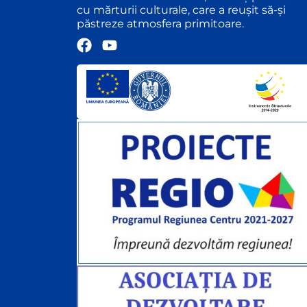
cu mărturii culturale, care a reușit să-și
păstreze atmosfera primitoare.
F
Y
a
o
c
u
e
t
b
u
o
b
o
e
k