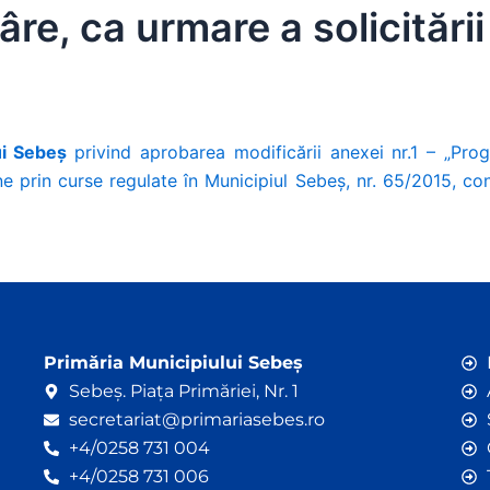
re, ca urmare a solicitării
lui Sebeș
privind aprobarea modificării anexei nr.1 – „Prog
e prin curse regulate în Municipiul Sebeș, nr. 65/2015, con
Primăria Municipiului Sebeș
Sebeș. Piața Primăriei, Nr. 1
secretariat@primariasebes.ro
+4/0258 731 004
+4/0258 731 006