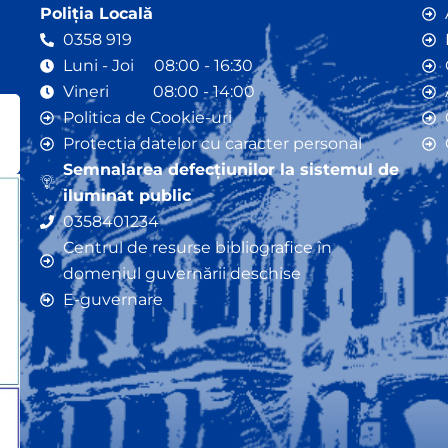
Poliția Locală
0358 919
Luni - Joi 08:00 - 16:30
Vineri 08:00 - 14:00
Politica de Cookie-uri
Protecția datelor cu caracter personal
Semnalarea defecțiunilor la sistemul de
iluminat public
0358401234
Centrul de resurse bibliografice în
domeniul guvernării deschise
E-guvernare