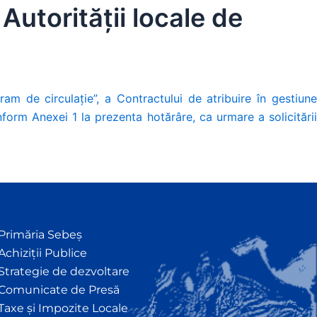
 Autorității locale de
ram de circulație”, a Contractului de atribuire în gestiun
form Anexei 1 la prezenta hotărâre, ca urmare a solicitării
Primăria Sebeș
Achiziții Publice
Strategie de dezvoltare
Comunicate de Presă
Taxe și Impozite Locale