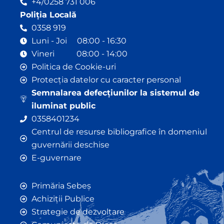
+4/0258 731 006
Poliția Locală
0358 919
Luni - Joi 08:00 - 16:30
Vineri 08:00 - 14:00
Politica de Cookie-uri
Protecția datelor cu caracter personal
Semnalarea defecțiunilor la sistemul de
iluminat public
0358401234
Centrul de resurse bibliografice în domeniul
guvernării deschise
E-guvernare
Primăria Sebeș
Achiziții Publice
Strategie de dezvoltare