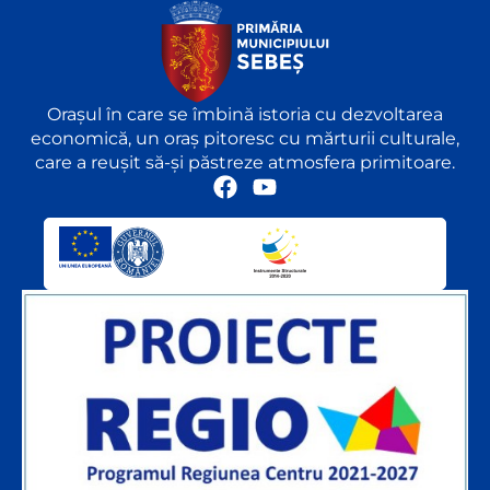
Orașul în care se îmbină istoria cu dezvoltarea
economică, un oraș pitoresc cu mărturii culturale,
care a reușit să-și păstreze atmosfera primitoare.
F
Y
a
o
c
u
e
t
b
u
o
b
o
e
k