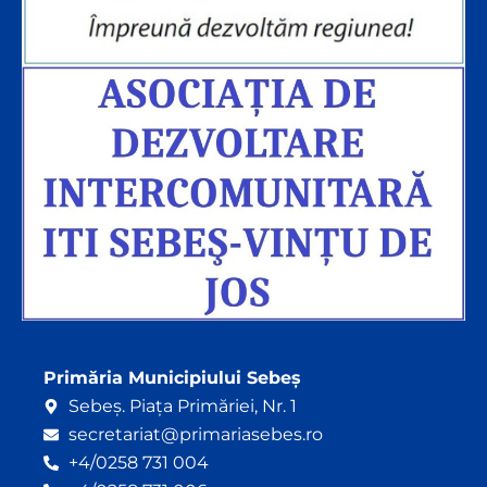
Primăria Municipiului Sebeș
Sebeș. Piața Primăriei, Nr. 1
secretariat@primariasebes.ro
+4/0258 731 004