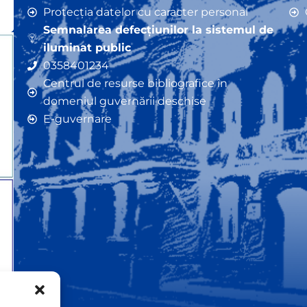
Protecția datelor cu caracter personal
Semnalarea defecțiunilor la sistemul de
iluminat public
0358401234
Centrul de resurse bibliografice în
domeniul guvernării deschise
E-guvernare