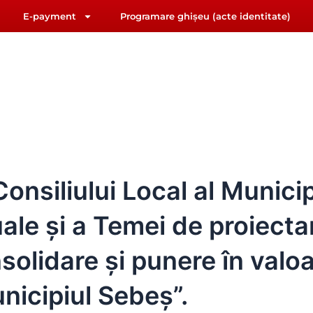
E-payment
Programare ghișeu (acte identitate)
F
Y
riat@primariasebes.ro
a
o
c
u
e
t
b
u
IUL LOCAL
E-ADMINISTRAȚIE
ORAȘUL SEBE
o
b
o
e
k
nsiliului Local al Municip
le și a Temei de proiectar
onsolidare și punere în va
nicipiul Sebeș”.