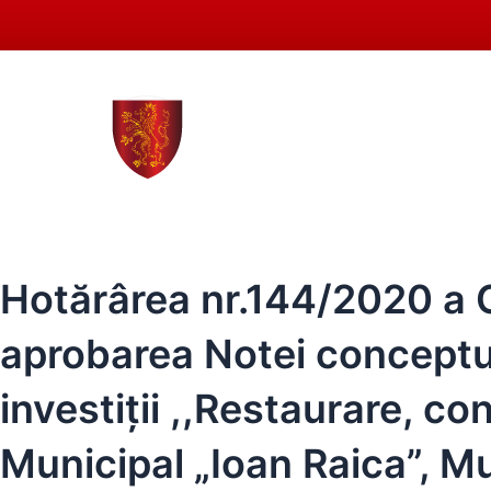
Skip
to
content
0258 - 731 318
secreta
ACASĂ
PRIMĂRIA SEBEȘ
CONSIL
Hotărârea nr.144/2020 a Co
aprobarea Notei conceptua
investiții ,,Restaurare, c
Municipal „Ioan Raica”, Mu