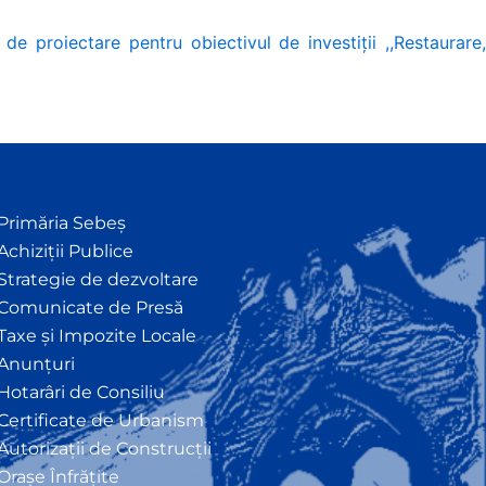
e proiectare pentru obiectivul de investiții ,,Restaurare
Primăria Sebeș
Achiziții Publice
Strategie de dezvoltare
Comunicate de Presă
Taxe și Impozite Locale
Anunțuri
Hotarâri de Consiliu
Certificate de Urbanism
Autorizații de Construcții
Orașe Înfrățite