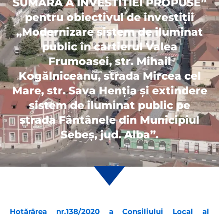
SUMARĂ A INVESTIȚIEI PROPUSE”
pentru obiectivul de investiții
„Modernizare sistem de iluminat
public în cartierul Valea
Frumoasei, str. Mihail
Kogălniceanu, strada Mircea cel
Mare, str. Sava Henția și extindere
sistem de iluminat public pe
strada Fântânele din Municipiul
Sebeș, jud. Alba”.
Hotărârea nr.138/2020 a Consiliului Local al