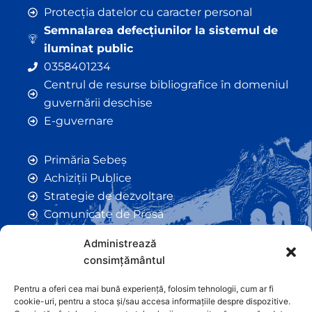
Protecția datelor cu caracter personal
Semnalarea defecțiunilor la sistemul de
iluminat public
0358401234
Centrul de resurse bibliografice în domeniul
guvernării deschise
E-guvernare
Primăria Sebeș
Achiziții Publice
Strategie de dezvoltare
Comunicate de Presă
Taxe și Impozite Locale
Administrează
Anunțuri
consimțământul
Hotarâri de Consiliu
Certificate de Urbanism
Pentru a oferi cea mai bună experiență, folosim tehnologii, cum ar fi
cookie-uri, pentru a stoca și/sau accesa informațiile despre dispozitive.
Autorizații de Construcții