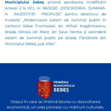
Municipiului Sebeș
privind aprobarea modificării
Anexei 2 la HCL nr. 96/2020 ,,DESCRIEREA SUMARĂ
A INVESTIȚIEI PROPUSE” pentru obiectivul de
investiții „Modernizare sistem de iluminat public în
cartierul Valea Frumoasei, str. Mihail Kogălniceanu,
strada Mircea cel Mare, str. Sava Henția și extindere
sistem de iluminat public pe strada Fântânele din
Municipiul Sebeș, jud. Alba”.
Orașul în care se îmbină istoria cu dezvoltarea
economică, un oraș pitoresc cu mărturii culturale,