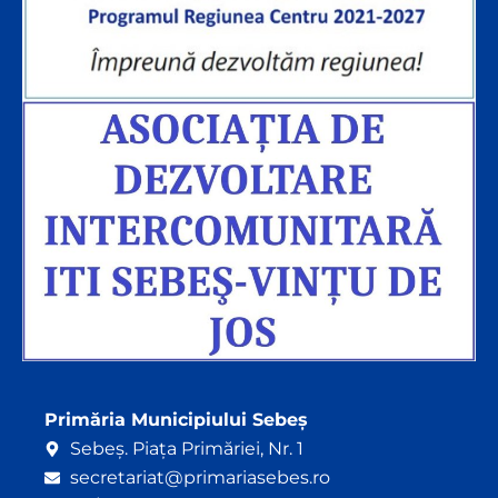
Primăria Municipiului Sebeș
Sebeș. Piața Primăriei, Nr. 1
secretariat@primariasebes.ro