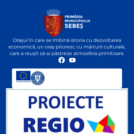
Orașul în care se îmbină istoria cu dezvoltarea
economică, un oraș pitoresc cu mărturii culturale,
care a reușit să-și păstreze atmosfera primitoare.
F
Y
a
o
c
u
e
t
b
u
o
b
o
e
k