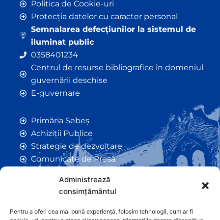
Politica de Cookie-uri
Protecția datelor cu caracter personal
Semnalarea defecțiunilor la sistemul de
iluminat public
0358401234
Centrul de resurse bibliografice în domeniul
guvernării deschise
E-guvernare
Primăria Sebeș
Achiziții Publice
Strategie de dezvoltare
Comunicate de Presă
Taxe și Impozite Locale
Administrează
Anunțuri
consimțământul
Hotarâri de Consiliu
Certificate de Urbanism
Pentru a oferi cea mai bună experiență, folosim tehnologii, cum ar fi