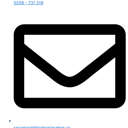
0258 - 731 318
secretariat@primariasebes.ro