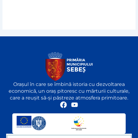
Orașul în care se îmbină istoria cu dezvoltarea
economică, un oraș pitoresc cu mărturii culturale,
care a reușit să-și păstreze atmosfera primitoare.
F
Y
a
o
c
u
e
t
b
u