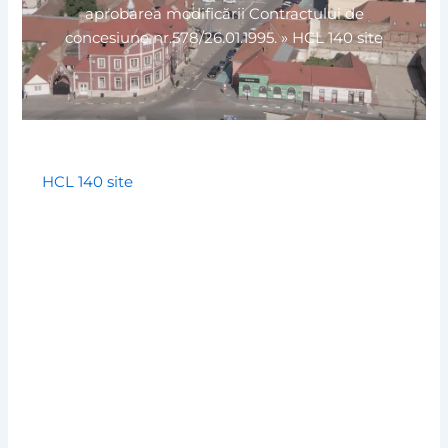
aprobarea modificării Contractului de
concesiune nr.578/26.01.1995.
»
HCL 140 site
HCL 140 site