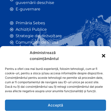
guvernării deschise
E-guvernare
Primăria Sebeș
Achiziții Publice
Strategie de dezvoltare
Comunicate de Presă
Taxe și Impozite Locale
Administrează
Anunțuri
consimțământul
Hotarâri de Consiliu
Certificate de Urbanism
Pentru a oferi cea mai bună experiență, folosim tehnologii, cum ar fi
cookie-uri, pentru a stoca și/sau accesa informațiile despre dispozitive.
Autorizații de Construcții
Consimțământul pentru aceste tehnologii ne permite să procesăm date,
Orașe Înfrățite
cum ar fi comportamentul de navigare sau ID-uri unice pe acest site.
Dacă nu îți dai consimțământul sau îți retragi consimțământul dat poate
Contact
avea afecte negative asupra unor anumite funcționalități și funcții.
Acceptă