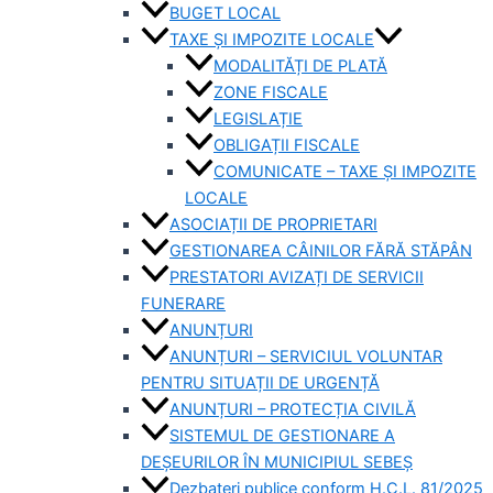
BUGET LOCAL
TAXE ȘI IMPOZITE LOCALE
MODALITĂȚI DE PLATĂ
ZONE FISCALE
LEGISLAȚIE
OBLIGAȚII FISCALE
COMUNICATE – TAXE ȘI IMPOZITE
LOCALE
ASOCIAȚII DE PROPRIETARI
GESTIONAREA CÂINILOR FĂRĂ STĂPÂN
PRESTATORI AVIZAȚI DE SERVICII
FUNERARE
ANUNȚURI
ANUNȚURI – SERVICIUL VOLUNTAR
PENTRU SITUAȚII DE URGENȚĂ
ANUNȚURI – PROTECȚIA CIVILĂ
SISTEMUL DE GESTIONARE A
DEȘEURILOR ÎN MUNICIPIUL SEBEȘ
Dezbateri publice conform H.C.L. 81/2025