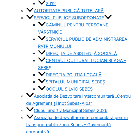
2012
AUTORITATE PUBLICĂ TUTELARĂ
SERVICII PUBLICE SUBORDONATE
CĂMINUL PENTRU PERSOANE
VÂRSTNICE
SERVICIUL PUBLIC DE ADMINISTRAREA
PATRIMONIULUI
DIRECȚIA DE ASISTENȚĂ SOCIALĂ
CENTRUL CULTURAL LUCIAN BLAGA –
SEBEȘ
DIRECȚIA POLIȚIA LOCALĂ
SPITALUL MUNICIPAL SEBEȘ
OCOLUL SILVIC SEBEȘ
Asociația de Dezvoltare Intercomunitară „Centru
de Agrement și Înot Sebeș-Alba”
Clubul Sportiv Municipal Sebeș 2026
Asociația de dezvoltare intercomunitară pentru
transport public zona Sebeș – Guvernanță
corporativă