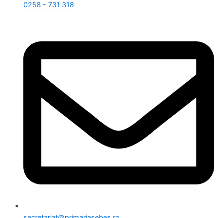
0258 - 731 318
secretariat@primariasebes.ro