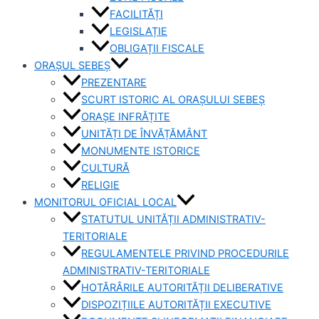
FACILITĂȚI
LEGISLAȚIE
OBLIGAȚII FISCALE
ORAȘUL SEBEȘ
PREZENTARE
SCURT ISTORIC AL ORAȘULUI SEBEȘ
ORAȘE INFRĂȚITE
UNITĂȚI DE ÎNVĂȚĂMÂNT
MONUMENTE ISTORICE
CULTURĂ
RELIGIE
MONITORUL OFICIAL LOCAL
STATUTUL UNITĂȚII ADMINISTRATIV-
TERITORIALE
REGULAMENTELE PRIVIND PROCEDURILE
ADMINISTRATIV-TERITORIALE
HOTĂRÂRILE AUTORITĂȚII DELIBERATIVE
DISPOZIȚIILE AUTORITĂȚII EXECUTIVE