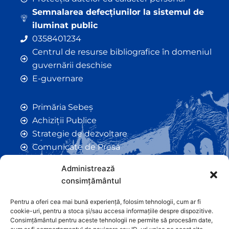
Semnalarea defecțiunilor la sistemul de
iluminat public
0358401234
Centrul de resurse bibliografice în domeniul
guvernării deschise
E-guvernare
Primăria Sebeș
Achiziții Publice
Strategie de dezvoltare
Comunicate de Presă
Taxe și Impozite Locale
Administrează
Anunțuri
consimțământul
Hotarâri de Consiliu
Certificate de Urbanism
Pentru a oferi cea mai bună experiență, folosim tehnologii, cum ar fi
cookie-uri, pentru a stoca și/sau accesa informațiile despre dispozitive.
Autorizații de Construcții
Consimțământul pentru aceste tehnologii ne permite să procesăm date,
Orașe Înfrățite