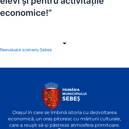
elevi și pentru activitățile
economice!”
Reevaluare scenariu Sebes
Orașul în care se îmbină istoria cu dezvoltarea
economică, un oraș pitoresc cu mărturii culturale,
care a reușit să-și păstreze atmosfera primitoare.