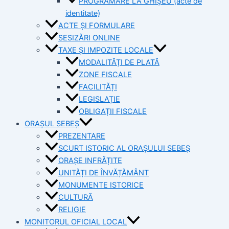
PROGRAMARE LA GHIȘEU (acte de
identitate)
ACTE ȘI FORMULARE
SESIZĂRI ONLINE
TAXE ȘI IMPOZITE LOCALE
MODALITĂȚI DE PLATĂ
ZONE FISCALE
FACILITĂȚI
LEGISLAȚIE
OBLIGAȚII FISCALE
ORAȘUL SEBEȘ
PREZENTARE
SCURT ISTORIC AL ORAȘULUI SEBEȘ
ORAȘE INFRĂȚITE
UNITĂȚI DE ÎNVĂȚĂMÂNT
MONUMENTE ISTORICE
CULTURĂ
RELIGIE
MONITORUL OFICIAL LOCAL