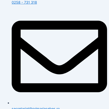
0258 - 731 318
secretariat@primariasebes.ro