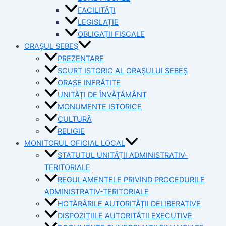
FACILITĂȚI
LEGISLAȚIE
OBLIGAȚII FISCALE
ORAȘUL SEBEȘ
PREZENTARE
SCURT ISTORIC AL ORAȘULUI SEBEȘ
ORAȘE INFRĂȚITE
UNITĂȚI DE ÎNVĂȚĂMÂNT
MONUMENTE ISTORICE
CULTURĂ
RELIGIE
MONITORUL OFICIAL LOCAL
STATUTUL UNITĂȚII ADMINISTRATIV-
TERITORIALE
REGULAMENTELE PRIVIND PROCEDURILE
ADMINISTRATIV-TERITORIALE
HOTĂRÂRILE AUTORITĂȚII DELIBERATIVE
DISPOZIȚIILE AUTORITĂȚII EXECUTIVE