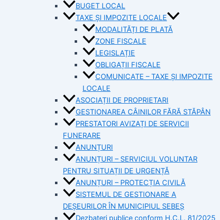
BUGET LOCAL
TAXE ȘI IMPOZITE LOCALE
MODALITĂȚI DE PLATĂ
ZONE FISCALE
LEGISLAȚIE
OBLIGAȚII FISCALE
COMUNICATE – TAXE ȘI IMPOZITE
LOCALE
ASOCIAȚII DE PROPRIETARI
GESTIONAREA CÂINILOR FĂRĂ STĂPÂN
PRESTATORI AVIZAȚI DE SERVICII
FUNERARE
ANUNȚURI
ANUNȚURI – SERVICIUL VOLUNTAR
PENTRU SITUAȚII DE URGENȚĂ
ANUNȚURI – PROTECȚIA CIVILĂ
SISTEMUL DE GESTIONARE A
DEȘEURILOR ÎN MUNICIPIUL SEBEȘ
Dezbateri publice conform H.C.L. 81/2025