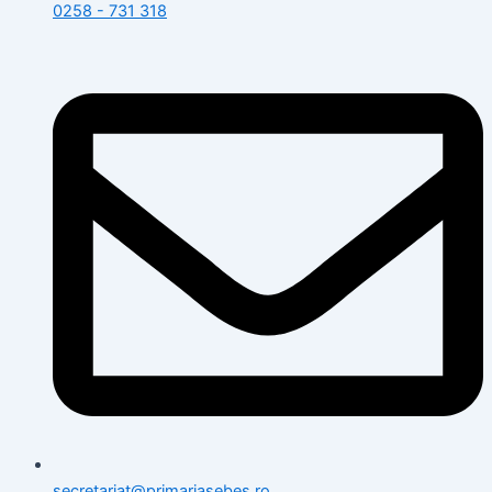
0258 - 731 318
secretariat@primariasebes.ro