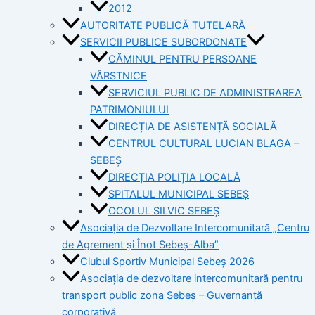
2012
AUTORITATE PUBLICĂ TUTELARĂ
SERVICII PUBLICE SUBORDONATE
CĂMINUL PENTRU PERSOANE
VÂRSTNICE
SERVICIUL PUBLIC DE ADMINISTRAREA
PATRIMONIULUI
DIRECȚIA DE ASISTENȚĂ SOCIALĂ
CENTRUL CULTURAL LUCIAN BLAGA –
SEBEȘ
DIRECȚIA POLIȚIA LOCALĂ
SPITALUL MUNICIPAL SEBEȘ
OCOLUL SILVIC SEBEȘ
Asociația de Dezvoltare Intercomunitară „Centru
de Agrement și Înot Sebeș-Alba”
Clubul Sportiv Municipal Sebeș 2026
Asociația de dezvoltare intercomunitară pentru
transport public zona Sebeș – Guvernanță
corporativă