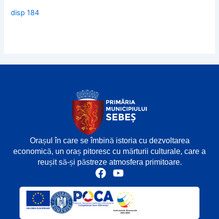
disp 184
Orașul în care se îmbină istoria cu dezvoltarea
economică, un oraș pitoresc cu mărturii culturale, care a
reușit să-și păstreze atmosfera primitoare.
F
Y
a
o
c
u
e
t
b
u