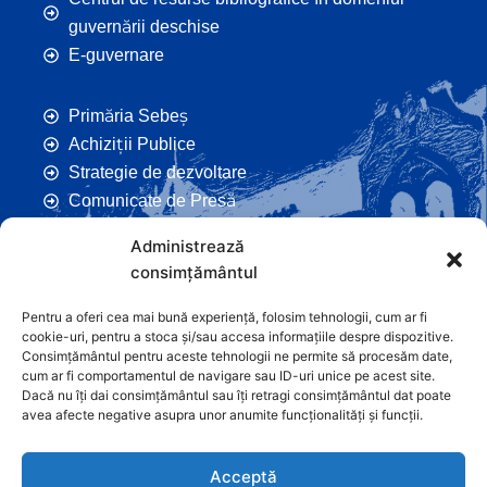
guvernării deschise
E-guvernare
Primăria Sebeș
Achiziții Publice
Strategie de dezvoltare
Comunicate de Presă
Taxe și Impozite Locale
Administrează
Anunțuri
consimțământul
Hotarâri de Consiliu
Certificate de Urbanism
Pentru a oferi cea mai bună experiență, folosim tehnologii, cum ar fi
cookie-uri, pentru a stoca și/sau accesa informațiile despre dispozitive.
Autorizații de Construcții
Consimțământul pentru aceste tehnologii ne permite să procesăm date,
Orașe Înfrățite
cum ar fi comportamentul de navigare sau ID-uri unice pe acest site.
Dacă nu îți dai consimțământul sau îți retragi consimțământul dat poate
Contact
avea afecte negative asupra unor anumite funcționalități și funcții.
Acceptă