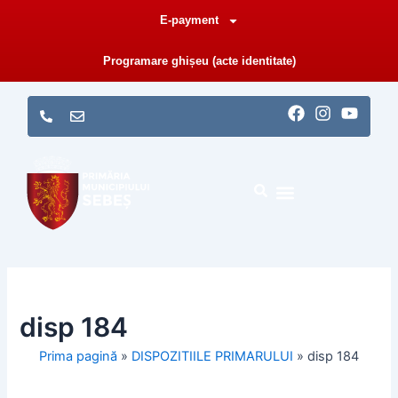
Skip
E-payment
to
content
Programare ghișeu (acte identitate)
F
I
Y
a
n
o
c
s
u
e
t
t
b
a
u
o
g
b
o
r
e
k
a
m
disp 184
Prima pagină
»
DISPOZITIILE PRIMARULUI
»
disp 184