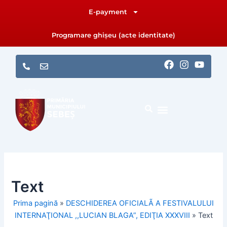
Skip
E-payment
to
content
Programare ghișeu (acte identitate)
F
I
Y
a
n
o
c
s
u
e
t
t
b
a
u
o
g
b
o
r
e
k
a
m
Text
Prima pagină
»
DESCHIDEREA OFICIALÃ A FESTIVALULUI
INTERNAŢIONAL ,,LUCIAN BLAGA”, EDIŢIA XXXVIII
»
Text