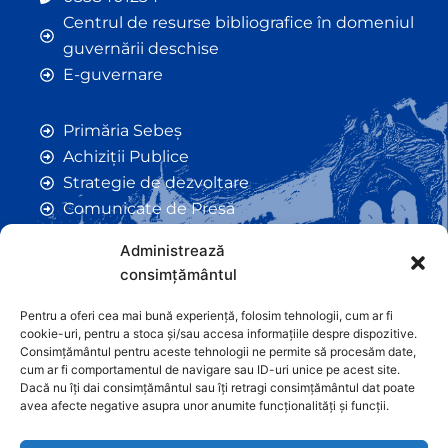
Centrul de resurse bibliografice în domeniul
guvernării deschise
E-guvernare
Primăria Sebeș
Achiziții Publice
Strategie de dezvoltare
Comunicate de Presă
Taxe și Impozite Locale
Administrează
Anunțuri
consimțământul
Hotarâri de Consiliu
Certificate de Urbanism
Pentru a oferi cea mai bună experiență, folosim tehnologii, cum ar fi
cookie-uri, pentru a stoca și/sau accesa informațiile despre dispozitive.
Autorizații de Construcții
Consimțământul pentru aceste tehnologii ne permite să procesăm date,
Orașe Înfrățite
cum ar fi comportamentul de navigare sau ID-uri unice pe acest site.
Dacă nu îți dai consimțământul sau îți retragi consimțământul dat poate
Contact
avea afecte negative asupra unor anumite funcționalități și funcții.