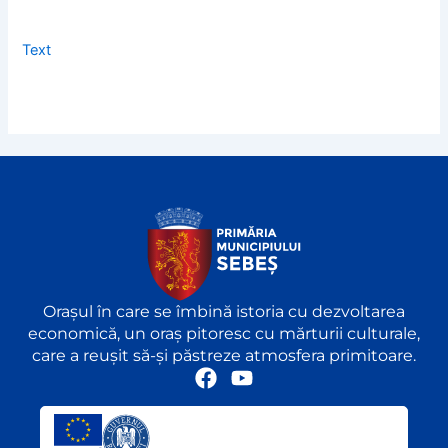
Text
Orașul în care se îmbină istoria cu dezvoltarea
economică, un oraș pitoresc cu mărturii culturale,
care a reușit să-și păstreze atmosfera primitoare.
F
Y
a
o
c
u
e
t