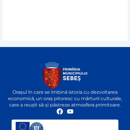
Orașul în care se îmbină istoria cu dezvoltarea
economică, un oraș pitoresc cu mărturii culturale,
care a reușit să-și păstreze atmosfera primitoare.
F
Y
a
o
c
u