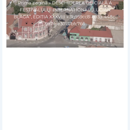
Prima pagină
»
DESCHIDEREA OFICIALÃ A
FESTIVALULUI INTERNAŢIONAL ,,LUCIAN
BLAGA”, EDIŢIA XXXVIII
»
3b959cc8-b939-448c-
9a74-e3013fbfc766