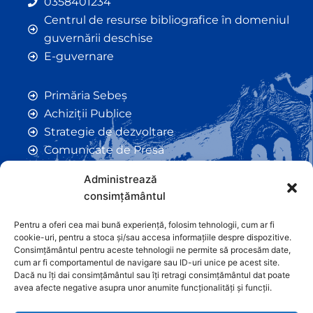
0358401234
Centrul de resurse bibliografice în domeniul
guvernării deschise
E-guvernare
Primăria Sebeș
Achiziții Publice
Strategie de dezvoltare
Comunicate de Presă
Taxe și Impozite Locale
Administrează
Anunțuri
consimțământul
Hotarâri de Consiliu
Certificate de Urbanism
Pentru a oferi cea mai bună experiență, folosim tehnologii, cum ar fi
cookie-uri, pentru a stoca și/sau accesa informațiile despre dispozitive.
Autorizații de Construcții
Consimțământul pentru aceste tehnologii ne permite să procesăm date,
Orașe Înfrățite
cum ar fi comportamentul de navigare sau ID-uri unice pe acest site.
Dacă nu îți dai consimțământul sau îți retragi consimțământul dat poate
Contact
avea afecte negative asupra unor anumite funcționalități și funcții.