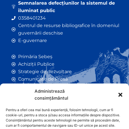
Semnalarea defecțiunilor la sistemul de
iluminat public
0358401234
Centrul de resurse bibliografice în domeniul
guvernării deschise
E-guvernare
Primăria Sebeș
Achiziții Publice
Strategie de dezvoltare
Comunicate de Presă
Taxe și Impozite Locale
Administrează
Anunțuri
consimțământul
Hotarâri de Consiliu
Certificate de Urbanism
Pentru a oferi cea mai bună experiență, folosim tehnologii, cum ar fi
cookie-uri, pentru a stoca și/sau accesa informațiile despre dispozitive.
Autorizații de Construcții
Consimțământul pentru aceste tehnologii ne permite să procesăm date,
Orașe Înfrățite
cum ar fi comportamentul de navigare sau ID-uri unice pe acest site.