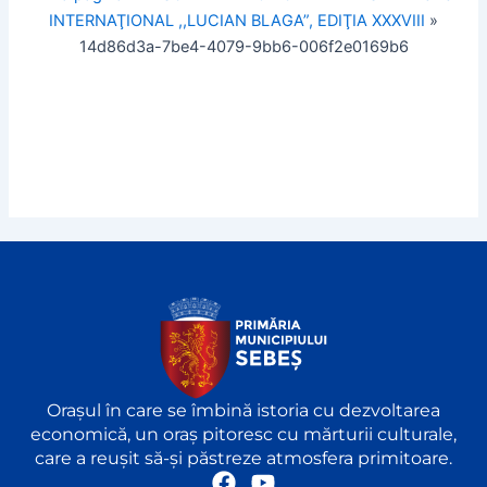
INTERNAŢIONAL ,,LUCIAN BLAGA”, EDIŢIA XXXVIII
»
14d86d3a-7be4-4079-9bb6-006f2e0169b6
Orașul în care se îmbină istoria cu dezvoltarea
economică, un oraș pitoresc cu mărturii culturale,
care a reușit să-și păstreze atmosfera primitoare.
F
Y