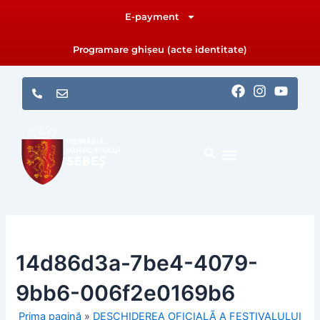
Skip
E-payment
to
content
Programare ghișeu (acte identitate)
F
I
Y
a
n
o
c
s
u
e
t
t
b
a
u
o
g
b
o
r
e
k
a
m
14d86d3a-7be4-4079-
9bb6-006f2e0169b6
Prima pagină
»
DESCHIDEREA OFICIALÃ A FESTIVALULUI