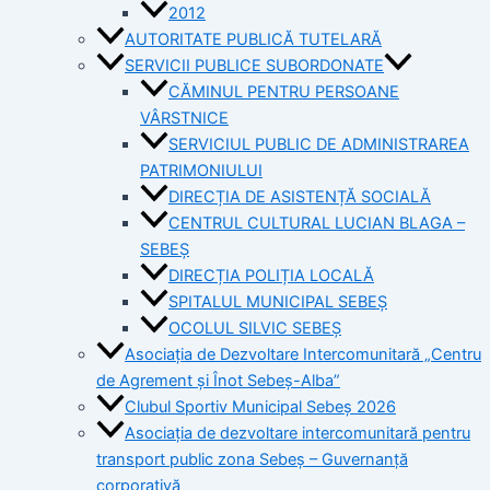
2012
AUTORITATE PUBLICĂ TUTELARĂ
SERVICII PUBLICE SUBORDONATE
CĂMINUL PENTRU PERSOANE
VÂRSTNICE
SERVICIUL PUBLIC DE ADMINISTRAREA
PATRIMONIULUI
DIRECȚIA DE ASISTENȚĂ SOCIALĂ
CENTRUL CULTURAL LUCIAN BLAGA –
SEBEȘ
DIRECȚIA POLIȚIA LOCALĂ
SPITALUL MUNICIPAL SEBEȘ
OCOLUL SILVIC SEBEȘ
Asociația de Dezvoltare Intercomunitară „Centru
de Agrement și Înot Sebeș-Alba”
Clubul Sportiv Municipal Sebeș 2026
Asociația de dezvoltare intercomunitară pentru
transport public zona Sebeș – Guvernanță
corporativă