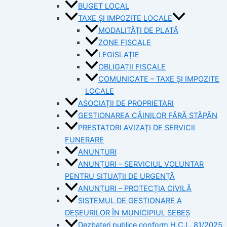
BUGET LOCAL
TAXE ȘI IMPOZITE LOCALE
MODALITĂȚI DE PLATĂ
ZONE FISCALE
LEGISLAȚIE
OBLIGAȚII FISCALE
COMUNICATE – TAXE ȘI IMPOZITE
LOCALE
ASOCIAȚII DE PROPRIETARI
GESTIONAREA CÂINILOR FĂRĂ STĂPÂN
PRESTATORI AVIZAȚI DE SERVICII
FUNERARE
ANUNȚURI
ANUNȚURI – SERVICIUL VOLUNTAR
PENTRU SITUAȚII DE URGENȚĂ
ANUNȚURI – PROTECȚIA CIVILĂ
SISTEMUL DE GESTIONARE A
DEȘEURILOR ÎN MUNICIPIUL SEBEȘ
Dezbateri publice conform H.C.L. 81/2025