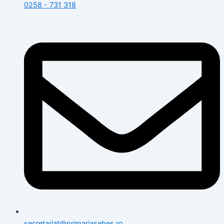
0258 - 731 318
secretariat@primariasebes.ro