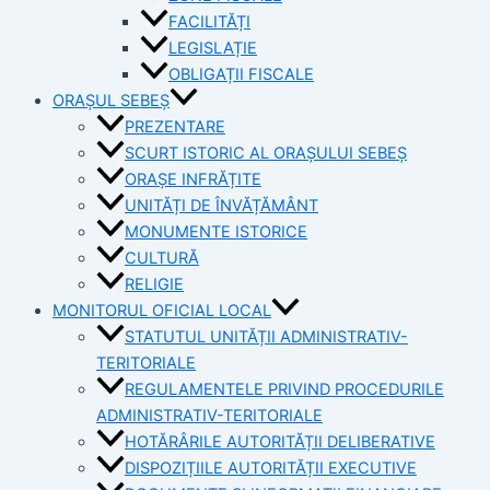
FACILITĂȚI
LEGISLAȚIE
OBLIGAȚII FISCALE
ORAȘUL SEBEȘ
PREZENTARE
SCURT ISTORIC AL ORAȘULUI SEBEȘ
ORAȘE INFRĂȚITE
UNITĂȚI DE ÎNVĂȚĂMÂNT
MONUMENTE ISTORICE
CULTURĂ
RELIGIE
MONITORUL OFICIAL LOCAL
STATUTUL UNITĂȚII ADMINISTRATIV-
TERITORIALE
REGULAMENTELE PRIVIND PROCEDURILE
ADMINISTRATIV-TERITORIALE
HOTĂRÂRILE AUTORITĂȚII DELIBERATIVE
DISPOZIȚIILE AUTORITĂȚII EXECUTIVE