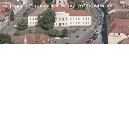
rima pagină
»
Declarații de căsătorie 2025
»
publicatie casato