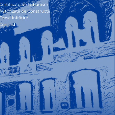
Certificate de Urbanism
Autorizații de Construcții
Orașe Înfrățite
Contact