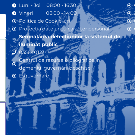
Luni - Joi 08:00 - 16:30
Vineri 08:00 - 14:00
Politica de Cookie-uri
Protecția datelor cu caracter personal
Semnalarea defecțiunilor la sistemul de
iluminat public
0358401234
Centrul de resurse bibliografice în
domeniul guvernării deschise
E-guvernare