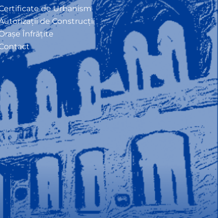
Certificate de Urbanism
Autorizații de Construcții
Orașe Înfrățite
Contact