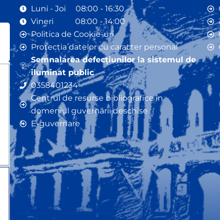
Luni - Joi 08:00 - 16:30
Vineri 08:00 - 14:00
Politica de Cookie-uri
Protecția datelor cu caracter personal
Semnalarea defecțiunilor la sistemul de
iluminat public
0358401234
Centrul de resurse bibliografice în
domeniul guvernării deschise
E-guvernare