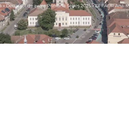
ă
»
Declarații de avere Primaria Sebeș 2025
»
DI FAUR Ana-M