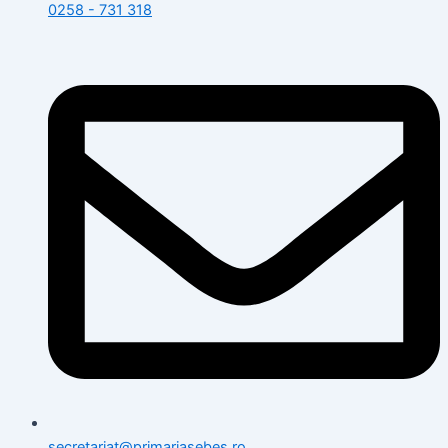
0258 - 731 318
secretariat@primariasebes.ro