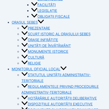
FACILITĂȚI
LEGISLAȚIE
OBLIGAȚII FISCALE
ORAȘUL SEBEȘ
PREZENTARE
SCURT ISTORIC AL ORAȘULUI SEBEȘ
ORAȘE INFRĂȚITE
UNITĂȚI DE ÎNVĂȚĂMÂNT
MONUMENTE ISTORICE
CULTURĂ
RELIGIE
MONITORUL OFICIAL LOCAL
STATUTUL UNITĂȚII ADMINISTRATIV-
TERITORIALE
REGULAMENTELE PRIVIND PROCEDURILE
ADMINISTRATIV-TERITORIALE
HOTĂRÂRILE AUTORITĂȚII DELIBERATIVE
DISPOZIȚIILE AUTORITĂȚII EXECUTIVE