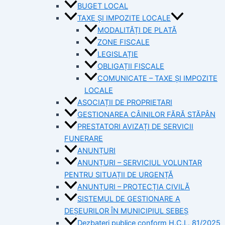
BUGET LOCAL
TAXE ȘI IMPOZITE LOCALE
MODALITĂȚI DE PLATĂ
ZONE FISCALE
LEGISLAȚIE
OBLIGAȚII FISCALE
COMUNICATE – TAXE ȘI IMPOZITE
LOCALE
ASOCIAȚII DE PROPRIETARI
GESTIONAREA CÂINILOR FĂRĂ STĂPÂN
PRESTATORI AVIZAȚI DE SERVICII
FUNERARE
ANUNȚURI
ANUNȚURI – SERVICIUL VOLUNTAR
PENTRU SITUAȚII DE URGENȚĂ
ANUNȚURI – PROTECȚIA CIVILĂ
SISTEMUL DE GESTIONARE A
DEȘEURILOR ÎN MUNICIPIUL SEBEȘ
Dezbateri publice conform H.C.L. 81/2025