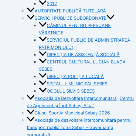
2012
AUTORITATE PUBLICĂ TUTELARĂ
SERVICII PUBLICE SUBORDONATE
CĂMINUL PENTRU PERSOANE
VÂRSTNICE
SERVICIUL PUBLIC DE ADMINISTRAREA
PATRIMONIULUI
DIRECȚIA DE ASISTENȚĂ SOCIALĂ
CENTRUL CULTURAL LUCIAN BLAGA –
SEBEȘ
DIRECȚIA POLIȚIA LOCALĂ
SPITALUL MUNICIPAL SEBEȘ
OCOLUL SILVIC SEBEȘ
Asociația de Dezvoltare Intercomunitară „Centru
de Agrement și Înot Sebeș-Alba”
Clubul Sportiv Municipal Sebeș 2026
Asociația de dezvoltare intercomunitară pentru
transport public zona Sebeș – Guvernanță
corporativă