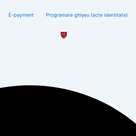
E-payment
Programare ghișeu (acte identitate)