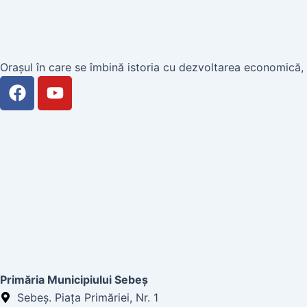
Orașul în care se îmbină istoria cu dezvoltarea economică, u
F
Y
a
o
c
u
e
t
b
u
o
b
o
e
k
Primăria Municipiului Sebeș
Sebeș. Piața Primăriei, Nr. 1