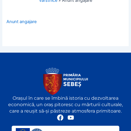
vârstnice
»
Anunt angajare
Anunt angajare
Orașul în care se îmbină istoria cu dezvoltarea
economică, un oraș pitoresc cu mărturii culturale,
care a reușit să-și păstreze atmosfera primitoare.
F
Y
a
o
c
u