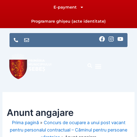
Skip
E-payment
to
content
Programare ghișeu (acte identitate)
F
I
Y
a
n
o
c
s
u
e
t
t
b
a
u
o
g
b
o
r
e
k
a
m
Anunt angajare
Prima pagină
»
Concurs de ocupare a unui post vacant
pentru personalul contractual – Căminul pentru persoane