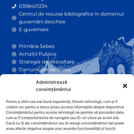
0358401234
Centrul de resurse bibliografice în domeniul
guvernării deschise
E-guvernare
Primăria Sebeș
Achiziții Publice
Strategie de dezvoltare
Comunicate de Presă
Taxe și Impozite Locale
Administrează
Anunțuri
consimțământul
Hotarâri de Consiliu
Certificate de Urbanism
Pentru a oferi cea mai bună experiență, folosim tehnologii, cum ar fi
cookie-uri, pentru a stoca și/sau accesa informațiile despre dispozitive.
Autorizații de Construcții
Consimțământul pentru aceste tehnologii ne permite să procesăm date,
Orașe Înfrățite
cum ar fi comportamentul de navigare sau ID-uri unice pe acest site.
Dacă nu îți dai consimțământul sau îți retragi consimțământul dat poate
Contact
avea afecte negative asupra unor anumite funcționalități și funcții.