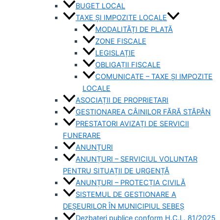
BUGET LOCAL
TAXE ȘI IMPOZITE LOCALE
MODALITĂȚI DE PLATĂ
ZONE FISCALE
LEGISLAȚIE
OBLIGAȚII FISCALE
COMUNICATE – TAXE ȘI IMPOZITE
LOCALE
ASOCIAȚII DE PROPRIETARI
GESTIONAREA CÂINILOR FĂRĂ STĂPÂN
PRESTATORI AVIZAȚI DE SERVICII
FUNERARE
ANUNȚURI
ANUNȚURI – SERVICIUL VOLUNTAR
PENTRU SITUAȚII DE URGENȚĂ
ANUNȚURI – PROTECȚIA CIVILĂ
SISTEMUL DE GESTIONARE A
DEȘEURILOR ÎN MUNICIPIUL SEBEȘ
Dezbateri publice conform H.C.L. 81/2025