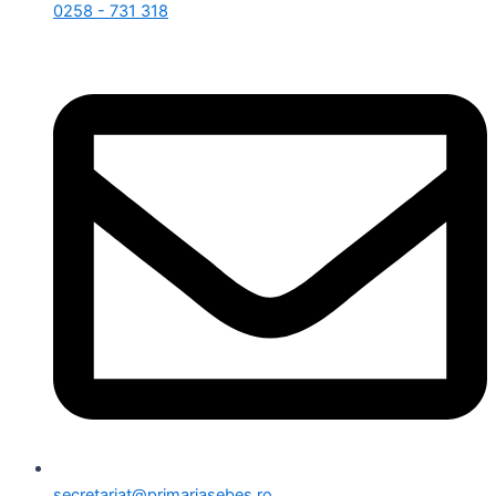
0258 - 731 318
secretariat@primariasebes.ro