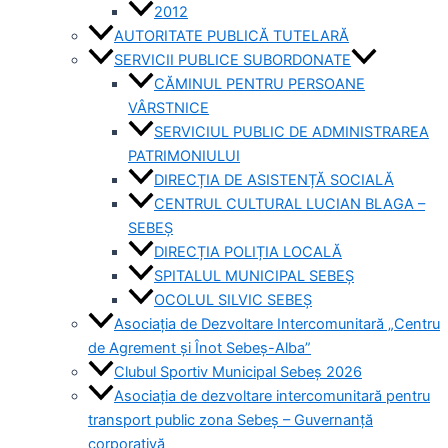
2012
AUTORITATE PUBLICĂ TUTELARĂ
SERVICII PUBLICE SUBORDONATE
CĂMINUL PENTRU PERSOANE
VÂRSTNICE
SERVICIUL PUBLIC DE ADMINISTRAREA
PATRIMONIULUI
DIRECȚIA DE ASISTENȚĂ SOCIALĂ
CENTRUL CULTURAL LUCIAN BLAGA –
SEBEȘ
DIRECȚIA POLIȚIA LOCALĂ
SPITALUL MUNICIPAL SEBEȘ
OCOLUL SILVIC SEBEȘ
Asociația de Dezvoltare Intercomunitară „Centru
de Agrement și Înot Sebeș-Alba”
Clubul Sportiv Municipal Sebeș 2026
Asociația de dezvoltare intercomunitară pentru
transport public zona Sebeș – Guvernanță
corporativă