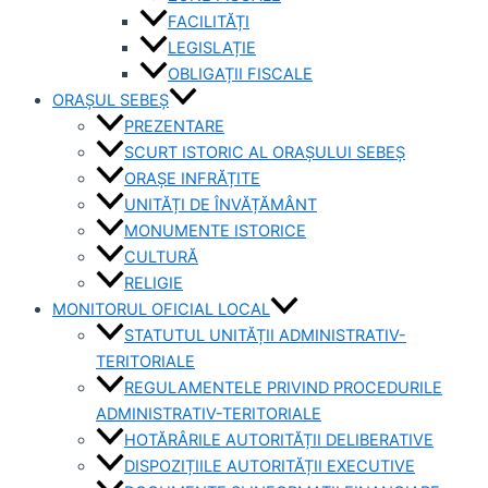
FACILITĂȚI
LEGISLAȚIE
OBLIGAȚII FISCALE
ORAȘUL SEBEȘ
PREZENTARE
SCURT ISTORIC AL ORAȘULUI SEBEȘ
ORAȘE INFRĂȚITE
UNITĂȚI DE ÎNVĂȚĂMÂNT
MONUMENTE ISTORICE
CULTURĂ
RELIGIE
MONITORUL OFICIAL LOCAL
STATUTUL UNITĂȚII ADMINISTRATIV-
TERITORIALE
REGULAMENTELE PRIVIND PROCEDURILE
ADMINISTRATIV-TERITORIALE
HOTĂRÂRILE AUTORITĂȚII DELIBERATIVE
DISPOZIȚIILE AUTORITĂȚII EXECUTIVE