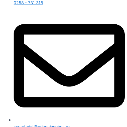
0258 - 731 318
secretariat@primariasebes.ro