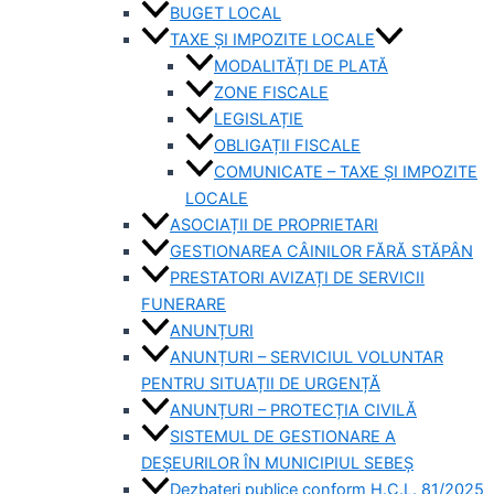
BUGET LOCAL
TAXE ȘI IMPOZITE LOCALE
MODALITĂȚI DE PLATĂ
ZONE FISCALE
LEGISLAȚIE
OBLIGAȚII FISCALE
COMUNICATE – TAXE ȘI IMPOZITE
LOCALE
ASOCIAȚII DE PROPRIETARI
GESTIONAREA CÂINILOR FĂRĂ STĂPÂN
PRESTATORI AVIZAȚI DE SERVICII
FUNERARE
ANUNȚURI
ANUNȚURI – SERVICIUL VOLUNTAR
PENTRU SITUAȚII DE URGENȚĂ
ANUNȚURI – PROTECȚIA CIVILĂ
SISTEMUL DE GESTIONARE A
DEȘEURILOR ÎN MUNICIPIUL SEBEȘ
Dezbateri publice conform H.C.L. 81/2025