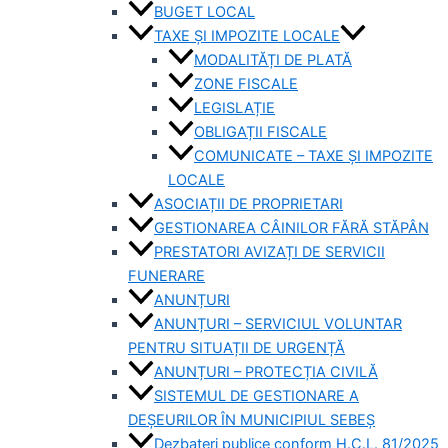
BUGET LOCAL
TAXE ȘI IMPOZITE LOCALE
MODALITĂȚI DE PLATĂ
ZONE FISCALE
LEGISLAȚIE
OBLIGAȚII FISCALE
COMUNICATE – TAXE ȘI IMPOZITE
LOCALE
ASOCIAȚII DE PROPRIETARI
GESTIONAREA CÂINILOR FĂRĂ STĂPÂN
PRESTATORI AVIZAȚI DE SERVICII
FUNERARE
ANUNȚURI
ANUNȚURI – SERVICIUL VOLUNTAR
PENTRU SITUAȚII DE URGENȚĂ
ANUNȚURI – PROTECȚIA CIVILĂ
SISTEMUL DE GESTIONARE A
DEȘEURILOR ÎN MUNICIPIUL SEBEȘ
Dezbateri publice conform H.C.L. 81/2025