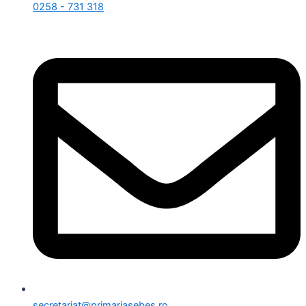
0258 - 731 318
secretariat@primariasebes.ro